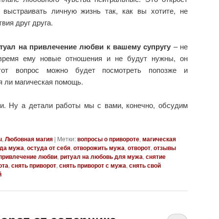
 выстраивать личную жизнь так, как вы хотите, не
вия друг друга.
туал на привлечение любви к вашему супругу
– не
 время ему новые отношения и не будут нужны, он
тот вопрос можно будет посмотреть попозже и
я ли магическая помощь.
и. Ну а детали работы мы с вами, конечно, обсудим
ы
,
Любовная магия
|
Метки:
вопросы о привороте
,
магическая
да мужа
,
остуда от себя
,
отворожить мужа
,
отворот
,
отзывы
привлечение любви
,
ритуал на любовь для мужа
,
снятие
ота
,
снять приворот
,
снять приворот с мужа
,
снять свой
й