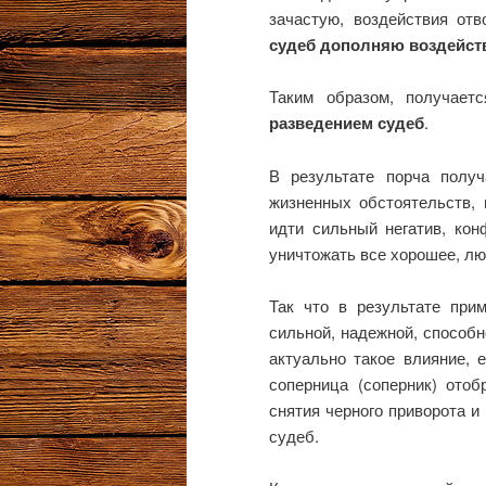
зачастую, воздействия от
судеб дополняю воздейст
Таким образом, получае
разведением судеб
.
В результате порча полу
жизненных обстоятельств, 
идти сильный негатив, кон
уничтожать все хорошее, лю
Так что в результате при
сильной, надежной, способ
актуально такое влияние, 
соперница (соперник) отоб
снятия черного приворота и
судеб.