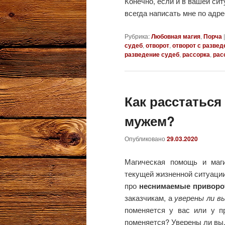
Конечно, если и в вашей сит
всегда написать мне по адр
Рубрика:
Любовная магия
,
Порча
судеб
,
отворот
,
отворот с разве
разведение судеб
,
рассорка
,
рас
Как расстатьс
мужем?
Опубликовано
29.03.2020
Магическая помощь и маги
текущей жизненной ситуации 
про
неснимаемые привор
заказчикам, а
уверены ли в
поменяется у вас или у пр
поменяется? Уверены ли вы,