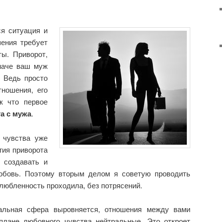
ся ситуация и
ения требует
ты. Приворот,
наче ваш муж
. Ведь просто
тношения, его
к что первое
а с мужа
.
 чувства уже
гия приворота
 создавать и
юбовь. Поэтому вторым делом я советую проводить
влюбленность проходила, без потрясений.
нальная сфера выровняется, отношения между вами
плане любовного чувства нейтральные. Это откроет