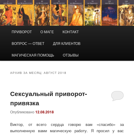
Перейти
Перейти
Маг Виктор
к
к
основному
дополнительному
содержимому
содержимому
Приворот и магическая помощь
Главное
ПРИВОРОТ
О МАГЕ
КОНТАКТ
меню
ВОПРОС — ОТВЕТ
ДЛЯ КЛИЕНТОВ
МАГИЧЕСКАЯ ПОМОЩЬ
ОТЗЫВЫ
АРХИВ ЗА МЕСЯЦ:
АВГУСТ 2018
Сексуальный приворот-
привязка
Опубликовано
12.08.2018
Виктор, от всего сердца говорю вам «спасибо» за
выполненную вами магическую работу. Я просил у вас