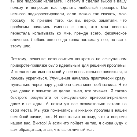
вы все подробно излагаете. Поэтому я сделал выбор в вашу
пользу и попросил вас сделать любовный приворот. Вы
немного подкорректировали, если можно так сказать, мою
просьбу. По причине того, как вы, верно, заметили, что
проблемы начались именно с того, что моя невеста
перестала испытывать ко мне, прежде всего, физическое
влечение. Любовь еще не до конца погасла у нее, но все к
этому шло.
Поэтому, решение остановиться конкретно на сексуальном
привороте-привязке было идеальным для решения проблемы.
И желание интима со мной у нее вновь сильное появиться, и
любовь укрепиться. Улучшения начались практически сразу.
Буквально через пару дней она сама меня соблазнила. Я то
уже давно и попыток не делал, знал, что откажет. Я такого
быстрого результата от сексуального приворота-привязки
даже и не ждал. А потом уж все окончательно встало на
свои места. Мы уже поженились и никаких проблем в нашей
семейной жизни, нет. И все только потому, что я вовремя
нашел вас, Виктор! А если что пойдет не так, я снова буду к
вам обращаться, зная, что вы отличный маг.