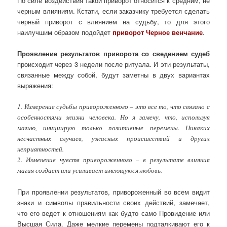
По силе воздействия такой приворот относится к средним, не
черным влияниям. Кстати, если заказчику требуется сделать
черный приворот с влиянием на судьбу, то для этого
наилучшим образом подойдет
приворот Черное венчание
.
Проявление результатов приворота со сведением судеб
происходит через 3 недели после ритуала. И эти результаты,
связанные между собой, будут заметны в двух вариантах
выражения:
1. Измерение судьбы привороженного – это все то, что связано с
особенностями жизни человека. Но я замечу, что, используя
магию, инициирую только позитивные перемены. Никаких
несчастных случаев, ужасных происшествий и других
неприятностей.
2. Изменение чувств привороженного – в результате влияния
магия создает или усиливает имеющуюся любовь.
При проявлении результатов, привороженный во всем видит
знаки и символы правильности своих действий, замечает,
что его ведет к отношениям как будто само Провидение или
Высшая Сила. Даже мелкие перемены подталкивают его к