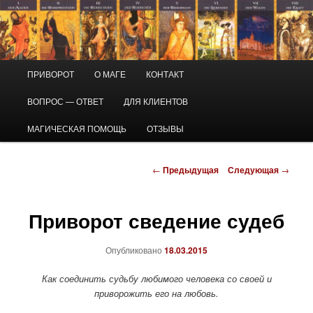
Перейти
Маг Виктор
к
основному
содержимому
Приворот и магическая помощь
Главное
ПРИВОРОТ
О МАГЕ
КОНТАКТ
меню
ВОПРОС — ОТВЕТ
ДЛЯ КЛИЕНТОВ
МАГИЧЕСКАЯ ПОМОЩЬ
ОТЗЫВЫ
Навигация
←
Предыдущая
Следующая
→
по
записям
Приворот сведение судеб
Опубликовано
18.03.2015
Как соединить судьбу любимого человека со своей и
приворожить его на любовь.