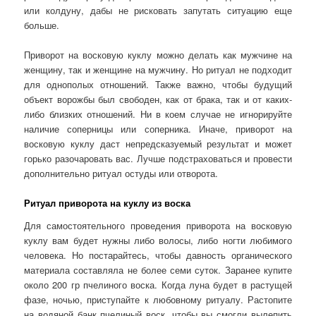
или колдуну, дабы не рисковать запутать ситуацию еще
больше.
Приворот на восковую куклу можно делать как мужчине на
женщину, так и женщине на мужчину. Но ритуал не подходит
для однополых отношений. Также важно, чтобы будущий
объект ворожбы был свободен, как от брака, так и от каких-
либо близких отношений. Ни в коем случае не игнорируйте
наличие соперницы или соперника. Иначе, приворот на
восковую куклу даст непредсказуемый результат и может
горько разочаровать вас. Лучше подстраховаться и провести
дополнительно ритуал остуды или отворота.
Ритуал приворота на куклу из воска
Для самостоятельного проведения приворота на восковую
куклу вам будет нужны либо волосы, либо ногти любимого
человека. Но постарайтесь, чтобы давность органического
материала составляла не более семи суток. Заранее купите
около 200 гр пчелиного воска. Когда луна будет в растущей
фазе, ночью, приступайте к любовному ритуалу. Растопите
на водяной банк пчелиный воск, чтобы вы смогли вылепить