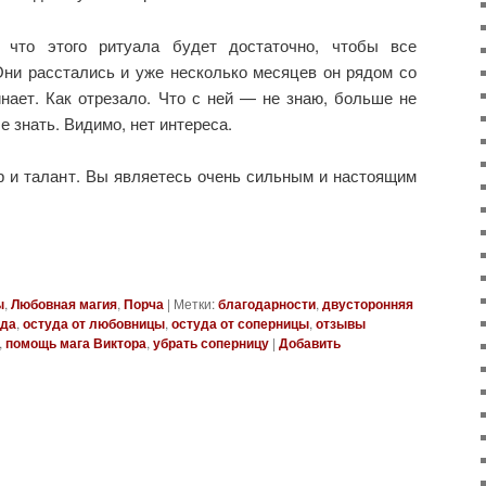
 что этого ритуала будет достаточно, чтобы все
Они расстались и уже несколько месяцев он рядом со
нает. Как отрезало. Что с ней — не знаю, больше не
е знать. Видимо, нет интереса.
р и талант. Вы являетесь очень сильным и настоящим
ы
,
Любовная магия
,
Порча
|
Метки:
благодарности
,
двусторонняя
уда
,
остуда от любовницы
,
остуда от соперницы
,
отзывы
,
помощь мага Виктора
,
убрать соперницу
|
Добавить