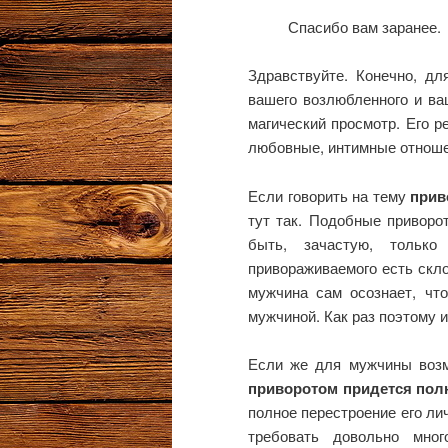
Спасибо вам заранее.
Здравствуйте. Конечно, дл
вашего возлюбленного и ва
магический просмотр. Его р
любовные, интимные отноше
Если говорить на тему
прив
тут так. Подобные приворо
быть, зачастую, тольк
привораживаемого есть скло
мужчина сам осознает, чт
мужчиной. Как раз поэтому и
Если же для мужчины возм
приворотом придется пол
полное перестроение его ли
требовать довольно мног