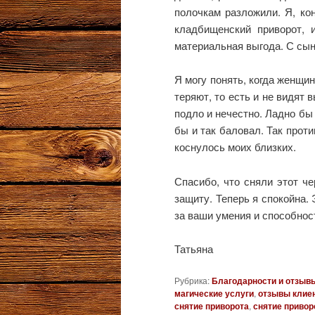
полочкам разложили. Я, кон
кладбищенский приворот, 
материальная выгода. С сына
Я могу понять, когда женщи
теряют, то есть и не видят 
подло и нечестно. Ладно бы
бы и так баловал. Так проти
коснулось моих близких.
Спасибо, что сняли этот ч
защиту. Теперь я спокойна.
за ваши умения и способнос
Татьяна
Рубрика:
Благодарности и отзыв
магические услуги
,
отзывы клие
снятие приворота
,
снятие привор