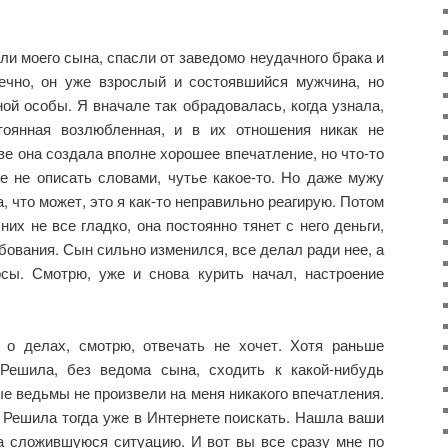
ли моего сына, спасли от заведомо неудачного брака и
ечно, он уже взрослый и состоявшийся мужчина, но
ой особы. Я вначале так обрадовалась, когда узнала,
тоянная возлюбленная, и в их отношения никак не
е она создала вполне хорошее впечатление, но что-то
е не описать словами, чутье какое-то. Но даже мужу
а, что может, это я как-то неправильно реагирую. Потом
них не все гладко, она постоянно тянет с него деньги,
ования. Сын сильно изменился, все делал ради нее, а
сы. Смотрю, уже и снова курить начал, настроение
 о делах, смотрю, отвечать не хочет. Хотя раньше
Решила, без ведома сына, сходить к какой-нибудь
ые ведьмы не произвели на меня никакого впечатления.
. Решила тогда уже в Интернете поискать. Нашла ваши
а сложившуюся ситуацию. И вот вы все сразу мне по