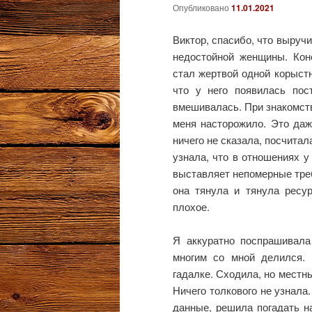
Опубликовано
11.01.2021
Виктор, спасибо, что выручи
недостойной женщины. Кон
стал жертвой одной корыстн
что у него появилась пос
вмешивалась. При знакомств
меня насторожило. Это даж
ничего не сказала, посчитал
узнала, что в отношениях у 
выставляет непомерные треб
она тянула и тянула ресур
плохое.
Я аккуратно поспрашивала
многим со мной делился. 
гадалке. Сходила, но местн
Ничего толкового не узнала
данные, решила погадать н