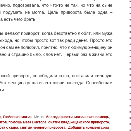
ечно, подозревала, что что-то не так, но что на сыне
и подумать не могла. Цель приворота была одна –
 есть чего брать.
ны делают приворот, когда безответно любят, или мужа
выхода, но чтобы просто вот так ради денег. Просто это
 он сам ее полюбил, понятно, что любимую женщину он
вно и страшно было, слов нет. Первый раз в жизни это
ерный приворот, освободили сына, поставили сильную
 Эта женщина ушла из его жизни навсегда. Спасибо вам
ти.
ы
,
Любовная магия
|
Метки:
благодарности
,
магическая помощь
,
нтов
,
помощь мага Виктора
,
снятие кладбищенского приворота
,
ота с сына
,
снятие черного приворота
|
Добавить комментарий