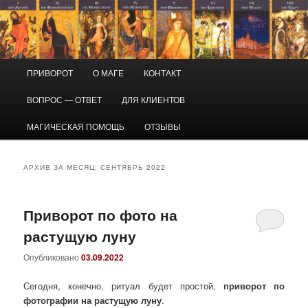
Перейти
Перейти
Маг Виктор
к
к
основному
дополнительному
содержимому
содержимому
Приворот и магическая помощь
Главное
ПРИВОРОТ
О МАГЕ
КОНТАКТ
меню
ВОПРОС — ОТВЕТ
ДЛЯ КЛИЕНТОВ
МАГИЧЕСКАЯ ПОМОЩЬ
ОТЗЫВЫ
АРХИВ ЗА МЕСЯЦ:
СЕНТЯБРЬ 2022
Приворот по фото на
растущую луну
Опубликовано
03.09.2022
Сегодня, конечно, ритуал будет простой,
приворот по
фотографии на растущую луну
.