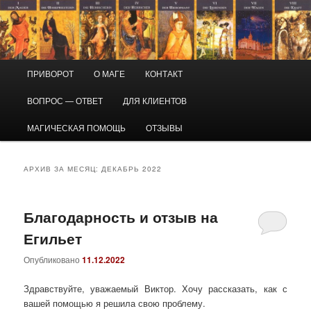
Перейти
Перейти
Маг Виктор
к
к
основному
дополнительному
содержимому
содержимому
Приворот и магическая помощь
Главное
ПРИВОРОТ
О МАГЕ
КОНТАКТ
меню
ВОПРОС — ОТВЕТ
ДЛЯ КЛИЕНТОВ
МАГИЧЕСКАЯ ПОМОЩЬ
ОТЗЫВЫ
АРХИВ ЗА МЕСЯЦ:
ДЕКАБРЬ 2022
Благодарность и отзыв на
Егильет
Опубликовано
11.12.2022
Здравствуйте, уважаемый Виктор. Хочу рассказать, как с
вашей помощью я решила свою проблему.