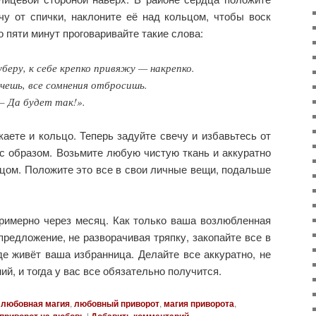
чу от спички, наклоните её над кольцом, чтобы воск
о пяти минут проговаривайте такие слова:
уберу, к себе крепко привяжу — накрепко.
чешь, все сомнения отбросишь.
 – Да будет так!».
каете и кольцо. Теперь задуйте свечу и избавьтесь от
 образом. Возьмите любую чистую ткань и аккуратно
ьцом. Положите это все в свои личные вещи, подальше
римерно через месяц. Как только ваша возлюбленная
предложение, не разворачивая тряпку, закопайте все в
де живёт ваша избранница. Делайте все аккуратно, не
ий, и тогда у вас все обязательно получится.
любовная магия
,
любовный приворот
,
магия приворота
,
приворот на любовь
|
Добавить комментарий