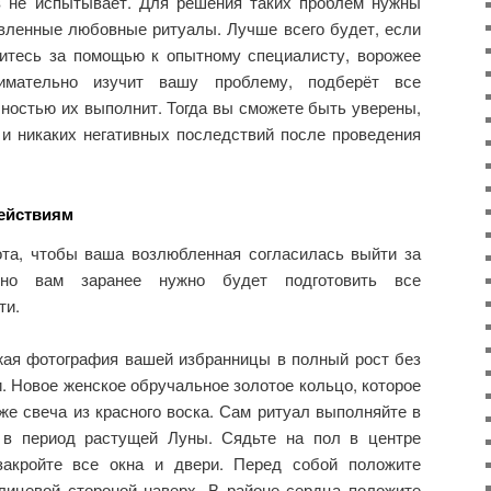
тв не испытывает. Для решения таких проблем нужны
ленные любовные ритуалы. Лучше всего будет, если
титесь за помощью к опытному специалисту, ворожее
имательно изучит вашу проблему, подберёт все
ностью их выполнит. Тогда вы сможете быть уверены,
 и никаких негативных последствий после проведения
ействиям
та, чтобы ваша возлюбленная согласилась выйти за
ьно вам заранее нужно будет подготовить все
ти.
жая фотография вашей избранницы в полный рост без
. Новое женское обручальное золотое кольцо, которое
кже свеча из красного воска. Сам ритуал выполняйте в
 в период растущей Луны. Сядьте на пол в центре
закройте все окна и двери. Перед собой положите
ицевой стороной наверх. В районе сердца положите