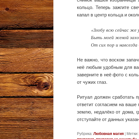
кольцо. Теперь зажгите све
капал в центр кольца и окол
«Злобу всю сейчас же 
Быть моей женой захо
От сих пор и навсегда
Не важно, что воском запач
неё любым удобным для вас
заверните в неё фото с кол
от чужих глаз.
Ритуал должен сработать п
ответит согласием на ваше 
землю, недалёко от дома, г
отступайте от данных указан
Рубрика:
Любовная магия
|
Метки:
приворот
,
приворот на женитьбу
,