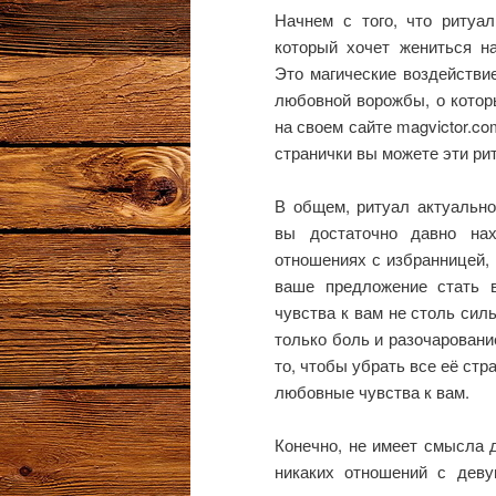
Начнем с того, что ритуа
который хочет жениться н
Это магические воздействи
любовной ворожбы, о котор
на своем сайте magvictor.co
странички вы можете эти ри
В общем, ритуал актуально
вы достаточно давно нах
отношениях с избранницей, н
ваше предложение стать в
чувства к вам не столь сил
только боль и разочаровани
то, чтобы убрать все её стр
любовные чувства к вам.
Конечно, не имеет смысла д
никаких отношений с деву