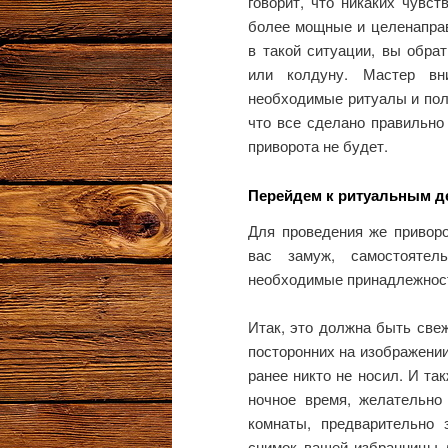
говорит, что никаких чувс
более мощные и целенаправ
в такой ситуации, вы обра
или колдуну. Мастер вн
необходимые ритуалы и пол
что все сделано правильно
приворота не будет.
Перейдем к ритуальным д
Для проведения же приворо
вас замуж, самостоятел
необходимые принадлежнос
Итак, это должна быть све
посторонних на изображении
ранее никто не носил. И та
ночное время, желательно
комнаты, предварительно 
снимок вашей избранницы л