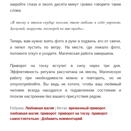
закройте глаза и около десяти минут громко говорите такие
слова:
«Я тоску в твоем сердце поселю, твою любовь к себе укреплю.
Заскучай, загрусти, поскорей ко мне приди».
Теперь вам нужно взять фото в руки и поджечь его от свечи,
а пепел пустить по ветру. На месте, где лежало фото,
положите откуп и уходите. Магическая работа завершена.
Приворот на тоску вступит в силу через три дня.
Эффективность ритуала рассчитана на месяц. Магическую
работу при необходимости можно и повторить, но не
злоупотребляйте. Вы ведь не хотите, чтобы ваш любимый
человек всегда находился в подавленном состоянии и
плохом настроении без вашего присутствия рядом.
Рубрика:
Любовная магия
|
Метки:
временный приворот
,
любовная магия
,
приворот
,
приворот на тоску
,
приворот
самостоятельно
|
Добавить комментарий