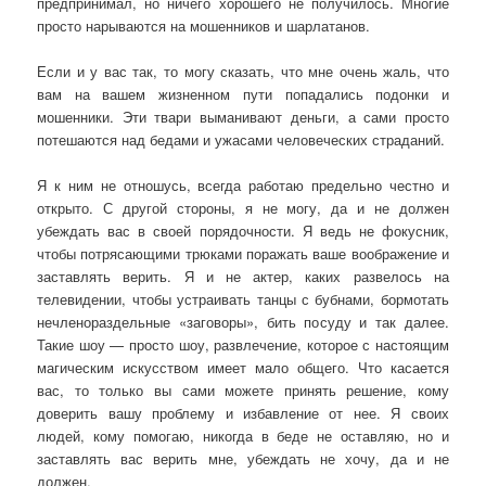
предпринимал, но ничего хорошего не получилось. Многие
просто нарываются на мошенников и шарлатанов.
Если и у вас так, то могу сказать, что мне очень жаль, что
вам на вашем жизненном пути попадались подонки и
мошенники. Эти твари выманивают деньги, а сами просто
потешаются над бедами и ужасами человеческих страданий.
Я к ним не отношусь, всегда работаю предельно честно и
открыто. С другой стороны, я не могу, да и не должен
убеждать вас в своей порядочности. Я ведь не фокусник,
чтобы потрясающими трюками поражать ваше воображение и
заставлять верить. Я и не актер, каких развелось на
телевидении, чтобы устраивать танцы с бубнами, бормотать
нечленораздельные «заговоры», бить посуду и так далее.
Такие шоу — просто шоу, развлечение, которое с настоящим
магическим искусством имеет мало общего. Что касается
вас, то только вы сами можете принять решение, кому
доверить вашу проблему и избавление от нее. Я своих
людей, кому помогаю, никогда в беде не оставляю, но и
заставлять вас верить мне, убеждать не хочу, да и не
должен.