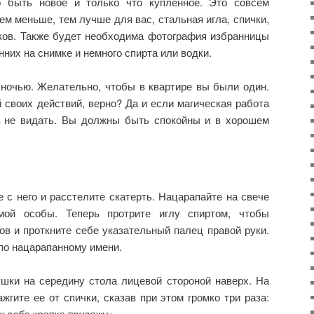
о быть новое и только что купленное. Это совсем
ем меньше, тем лучше для вас, стальная игла, спички,
нков. Также будет необходима фотография избранницы
нних на снимке и немного спирта или водки.
 ночью. Желательно, чтобы в квартире вы были один.
 своих действий, верно? Да и если магическая работа
а не видать. Вы должны быть спокойны и в хорошем
е с него и расстелите скатерть. Нацарапайте на свече
мой особы. Теперь протрите иглу спиртом, чтобы
в и проткните себе указательный палец правой руки.
по нацарапанному имени.
шки на середину стола лицевой стороной наверх. На
жгите ее от спички, сказав при этом громко три раза:
к себе крепко привяжу
».