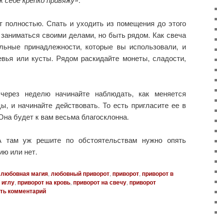
т полностью. Спать и уходить из помещения до этого
заниматься своими делами, но быть рядом. Как свеча
альные принадлежности, которые вы использовали, и
евья или кусты. Рядом раскидайте монеты, сладости,
через неделю начинайте наблюдать, как меняется
, и начинайте действовать. То есть пригласите ее в
Она будет к вам весьма благосклонна.
 А там уж решите по обстоятельствам нужно опять
ию или нет.
любовная магия
,
любовный приворот
,
приворот
,
приворот в
 иглу
,
приворот на кровь
,
приворот на свечу
,
приворот
ть комментарий