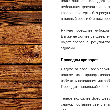
подготовиться. Все должн
небольшая красная свеча, ч
красная скатерть без рису
в полный рост и без посторо
Ритуал проводите глубокой
Вы же не хотите свидетелей
будет прервана, результат
здравии.
Проводим приворот
Сядьте за стол. Все уберит
полное имя привораживае
избежать попадания микробо
Проведите капелькой крови 
Теперь положите фото деву
снимок поставьте свечу и за
«
Огонь твоей любви зажгу, 