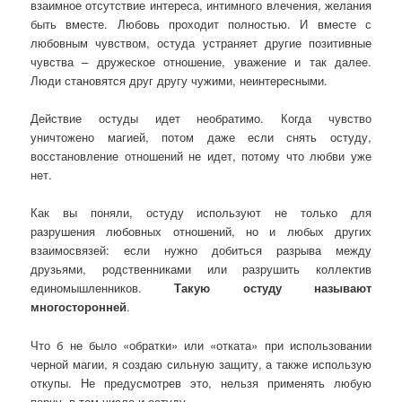
взаимное отсутствие интереса, интимного влечения, желания
быть вместе. Любовь проходит полностью. И вместе с
любовным чувством, остуда устраняет другие позитивные
чувства – дружеское отношение, уважение и так далее.
Люди становятся друг другу чужими, неинтересными.
Действие остуды идет необратимо. Когда чувство
уничтожено магией, потом даже если снять остуду,
восстановление отношений не идет, потому что любви уже
нет.
Как вы поняли, остуду используют не только для
разрушения любовных отношений, но и любых других
взаимосвязей: если нужно добиться разрыва между
друзьями, родственниками или разрушить коллектив
единомышленников.
Такую остуду называют
многосторонней
.
Что б не было «обратки» или «отката» при использовании
черной магии, я создаю сильную защиту, а также использую
откупы. Не предусмотрев это, нельзя применять любую
порчу, в том числе и остуду.