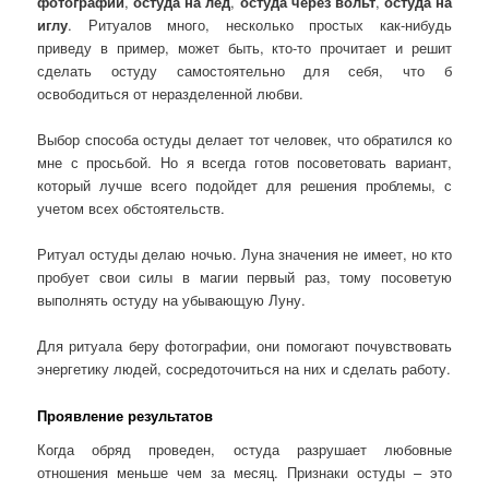
фотографии
,
остуда на лед
,
остуда через вольт
,
остуда на
иглу
. Ритуалов много, несколько простых как-нибудь
приведу в пример, может быть, кто-то прочитает и решит
сделать остуду самостоятельно для себя, что б
освободиться от неразделенной любви.
Выбор способа остуды делает тот человек, что обратился ко
мне с просьбой. Но я всегда готов посоветовать вариант,
который лучше всего подойдет для решения проблемы, с
учетом всех обстоятельств.
Ритуал остуды делаю ночью. Луна значения не имеет, но кто
пробует свои силы в магии первый раз, тому посоветую
выполнять остуду на убывающую Луну.
Для ритуала беру фотографии, они помогают почувствовать
энергетику людей, сосредоточиться на них и сделать работу.
Проявление результатов
Когда обряд проведен, остуда разрушает любовные
отношения меньше чем за месяц. Признаки остуды – это