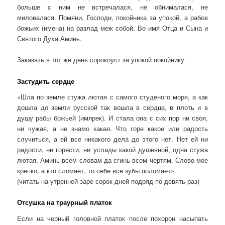
больше с ним не встречалася, не обнималася, не
миловалася. Помяни, Господи, покойника за упокой, а рабов
божьих (имена) на разлад меж собой. Во имя Отца и Сына и
Святого Духа.Аминь.
Заказать в тот же день сорокоуст за упокой покойнику.
Застудить сердце
«Шла по земле стужа лютая с самого студеного моря, а как
дошла до земли русской так вошла в сердце, в плоть и в
душу рабы божьей (имярек). И стала она с сих пор ни своя,
ни чужая, а не знамо какая. Что горе какое или радость
случиться, а ей все никакого дела до этого нет. Нет ей ни
радости, ни горести, ни услады какой душевной, одна стужа
лютая. Аминь всем словам да сгинь всем чертям. Слово мое
крепко, а кто сломает, то себе все зубы поломает».
(читать на утренней заре сорок дней подряд по девять раз)
Отсушка на траурный платок
Если на черный головной платок после похорон насыпать