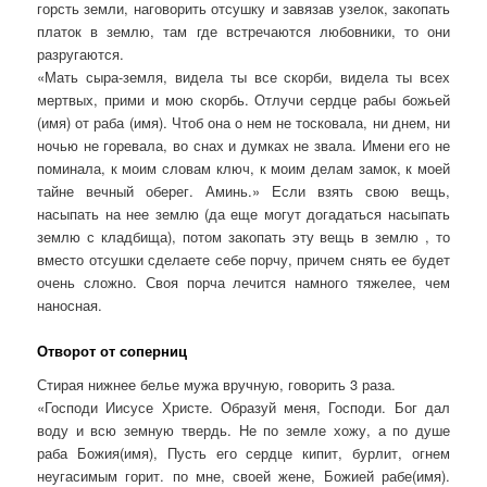
горсть земли, наговорить отсушку и завязав узелок, закопать
платок в землю, там где встречаются любовники, то они
разругаются.
«Мать сыра-земля, видела ты все скорби, видела ты всех
мертвых, прими и мою скорбь. Отлучи сердце рабы божьей
(имя) от раба (имя). Чтоб она о нем не тосковала, ни днем, ни
ночью не горевала, во снах и думках не звала. Имени его не
поминала, к моим словам ключ, к моим делам замок, к моей
тайне вечный оберег. Аминь.» Если взять свою вещь,
насыпать на нее землю (да еще могут догадаться насыпать
землю с кладбища), потом закопать эту вещь в землю , то
вместо отсушки сделаете себе порчу, причем снять ее будет
очень сложно. Своя порча лечится намного тяжелее, чем
наносная.
Отворот от соперниц
Стирая нижнее белье мужа вручную, говорить 3 раза.
«Господи Иисусе Христе. Образуй меня, Господи. Бог дал
воду и всю земную твердь. Не по земле хожу, а по душе
раба Божия(имя), Пусть его сердце кипит, бурлит, огнем
неугасимым горит. по мне, своей жене, Божией рабе(имя).