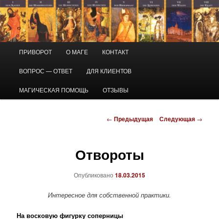
Перейти
Маг Виктор
к
основному
содержимому
Приворот и магическая помощь
Главное
ПРИВОРОТ
О МАГЕ
КОНТАКТ
меню
ВОПРОС — ОТВЕТ
ДЛЯ КЛИЕНТОВ
МАГИЧЕСКАЯ ПОМОЩЬ
ОТЗЫВЫ
Навигация
←
Предыдущая
Следующая
→
по
записям
Отвороты
Опубликовано
18.03.2015
Интересное для собственной практики.
На восковую фигурку соперницы