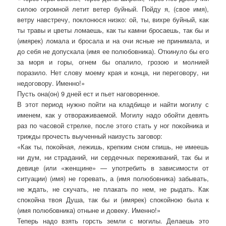
силою огромной летит ветер буйный. Пойду я, (свое имя),
ветру навстречу, поклонюся низко: ой, ты, вихре буйный, как
ты травы и цветы ломаешь, как ты камни бросаешь, так бы и
(имярек) ломала и бросала и на очи ясные не принимала, и
до себя не допускала (имя ее полюбовника). Откинуло бы его
за моря и горы, огнем бы опалило, грозою и молнией
поразило. Нет слову моему края и конца, ни переговору, ни
недоговору. Именно!»
Пусть она(он) 9 дней ест и пьет наговоренное.
В этот период нужно пойти на кладбище и найти могилу с
именем, как у отвораживаемой. Могилу надо обойти девять
раз по часовой стрелке, после этого стать у ног покойника и
трижды прочесть выученный наизусть заговор:
«Как ты, покойная, лежишь, крепким сном спишь, не имеешь
ни дум, ни страданий, ни сердечных переживаний, так бы и
девице (или «женщине» — употребить в зависимости от
ситуации) (имя) не горевать, а (имя полюбовника) забывать,
не ждать, не скучать, не плакать по нем, не рыдать. Как
спокойна твоя Душа, так бы и (имярек) спокойною была к
(имя полюбовника) отныне и довеку. Именно!»
Теперь надо взять горсть земли с могилы. Делаешь это