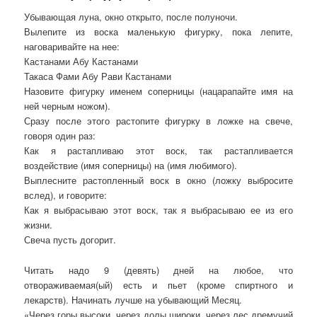
Убывающая луна, окно открыто, после полуночи.
Вылепите из воска маленькую фигурку, пока лепите,
наговаривайте на нее:
Кастанами Абу Кастанами
Такаса Фами Абу Рави Кастанами
Назовите фигурку именем соперницы (нацарапайте имя на
ней черным ножом).
Сразу после этого растопите фигурку в ложке на свече,
говоря один раз:
Как я растапливаю этот воск, так растапливается
воздействие (имя соперницы) на (имя любимого).
Выплесните растопленный воск в окно (ложку выбросите
вслед), и говорите:
Как я выбрасываю этот воск, так я выбрасываю ее из его
жизни.
Свеча пусть догорит.
Читать надо 9 (девять) дней на любое, что
отвораживаемая(ый) есть и пьет (кроме спиртного и
лекарств). Начинать лучше на убывающий Месяц.
«Через горы высоки, через долы широки, через лес дремучий