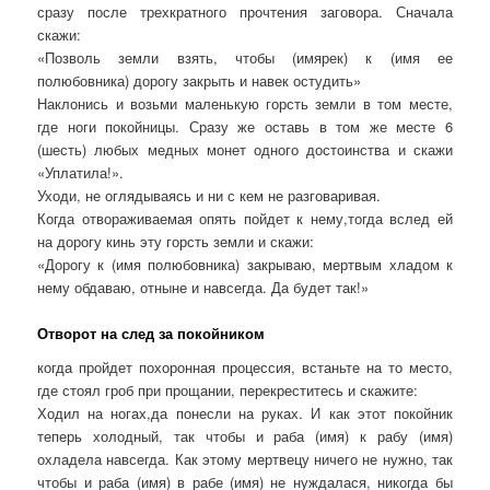
сразу после трехкратного прочтения заговора. Сначала
скажи:
«Позволь земли взять, чтобы (имярек) к (имя ее
полюбовника) дорогу закрыть и навек остудить»
Наклонись и возьми маленькую горсть земли в том месте,
где ноги покойницы. Сразу же оставь в том же месте 6
(шесть) любых медных монет одного достоинства и скажи
«Уплатила!».
Уходи, не оглядываясь и ни с кем не разговаривая.
Когда отвораживаемая опять пойдет к нему,тогда вслед ей
на дорогу кинь эту горсть земли и скажи:
«Дорогу к (имя полюбовника) закрываю, мертвым хладом к
нему обдаваю, отныне и навсегда. Да будет так!»
Отворот на след за покойником
когда пройдет похоронная процессия, встаньте на то место,
где стоял гроб при прощании, перекреститесь и скажите:
Ходил на ногах,да понесли на руках. И как этот покойник
теперь холодный, так чтобы и раба (имя) к рабу (имя)
охладела навсегда. Как этому мертвецу ничего не нужно, так
чтобы и раба (имя) в рабе (имя) не нуждалася, никогда бы