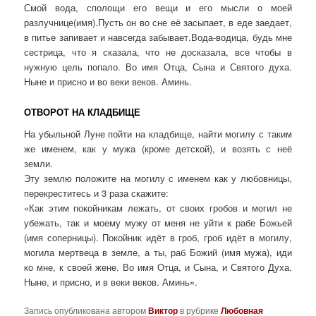
Смой вода, сполощи его вещи и его мысли о моей
разлучнице(имя).Пусть он во сне её засыпает, в еде заедает,
в питье запивает и навсегда забывает.Вода-водица, будь мне
сестрица, что я сказала, что не досказала, все чтобы в
нужную цель попало. Во имя Отца, Сына и Святого духа.
Ныне и присно и во веки веков. Аминь.
ОТВОРОТ НА КЛАДБИЩЕ
На убыльной Луне пойти на кладбище, найти могилу с таким
же именем, как у мужа (кроме детской), и возять с неё
земли.
Эту землю положите на могилу с именем как у любовницы,
перекреститесь и 3 раза скажите:
«Как этим покойникам лежать, от своих гробов и могил не
убежать, так и моему мужу от меня не уйти к рабе Божьей
(имя соперницы). Покойник идёт в гроб, гроб идёт в могилу,
могила мертвеца в земле, а ты, раб Божий (имя мужа), иди
ко мне, к своей жене. Во имя Отца, и Сына, и Святого Духа.
Ныне, и присно, и в веки веков. Аминь».
Запись опубликована автором
Виктор
в рубрике
Любовная