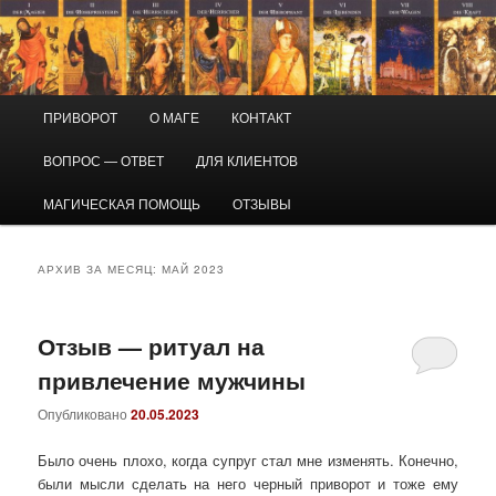
Перейти
Перейти
Маг Виктор
к
к
основному
дополнительному
содержимому
содержимому
Приворот и магическая помощь
Главное
ПРИВОРОТ
О МАГЕ
КОНТАКТ
меню
ВОПРОС — ОТВЕТ
ДЛЯ КЛИЕНТОВ
МАГИЧЕСКАЯ ПОМОЩЬ
ОТЗЫВЫ
АРХИВ ЗА МЕСЯЦ:
МАЙ 2023
Отзыв — ритуал на
привлечение мужчины
Опубликовано
20.05.2023
Было очень плохо, когда супруг стал мне изменять. Конечно,
были мысли сделать на него черный приворот и тоже ему