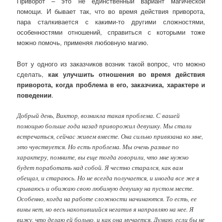
Приворот – это не единственный вариант магической
помощи. И бывает так, что во время действия приворота,
пара сталкивается с какими-то другими сложностями,
особенностями отношений, справиться с которыми тоже
можно помочь, применяя любовную магию.
Вот у одного из заказчиков возник такой вопрос, что можно
сделать,
как улучшить отношения во время действия
приворота, когда проблема в его, заказчика, характере и
поведении
.
Добрый день, Виктор, возникла такая проблема. С вашей
помощью больше года назад приворожил девушку. Мы стали
встречаться, сейчас живем вместе. Она сильно привязана ко мне,
это чувствуется. Но есть проблема. Мы очень разные по
характеру, помните, вы еще тогда говорили, что мне нужно
будет поработать над собой. Я честно старался, как вам
обещал, и стараюсь. Но не всегда получается, и иногда все же я
срываюсь и обижаю свою любимую девушку на пустом месте.
Особенно, когда на работе сложности начинаются. То есть, ее
вины нет, но весь накопившийся негатив я направляю на нее. Я
вижу, что делаю ей больно, и как она мучается. Думаю, если бы не