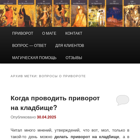
Перейти
Перейти
Маг Виктор
к
к
основному
дополнительному
содержимому
содержимому
Приворот и магическая помощь
Главное
ПРИВОРОТ
О МАГЕ
КОНТАКТ
меню
ВОПРОС — ОТВЕТ
ДЛЯ КЛИЕНТОВ
МАГИЧЕСКАЯ ПОМОЩЬ
ОТЗЫВЫ
АРХИВ МЕТКИ:
ВОПРОСЫ О ПРИВОРОТЕ
Когда проводить приворот
на кладбище?
Опубликовано
30.04.2025
Читал много мнений, утверждений, что вот, мол, только в
такой-то день можно
делать приворот на кладбище
, а в