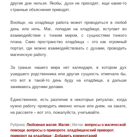
другие дни нельзя. Якобы, духи не приходят, еще какие-то
странные объяснения приводят.
Вообще, на кладбище работа может проводиться в любой
день или ночь. Маг, попадая на кладбище, вступает во
взаимодействие с тонким миром, с сущностями тонкого
плана. Само пространство кладбища – это как огромный
портал, где можно взаимодействовать с духами, проводить
магическую работу.
За гранью нашего мира нет календаря, в котором дух
ушедшего родственника или другая сущность отмечали бы,
что вот в такой-то день буду на кладбище, а дальше
занимаюсь другими делами.
Единственное, есть различие в некоторых ритуалах, когда
нужно работу проводить именно ночью или днем, на закате,
на рассвете – вот это, пожалуйста, учитывайте.
Рубрика:
Любовная магия
,
Магия
|
Метки:
вопросы о магической
помощи
,
вопросы о привороте
,
кладбищенский приворот
,
приворот на кладбище
|
Добавить комментарий