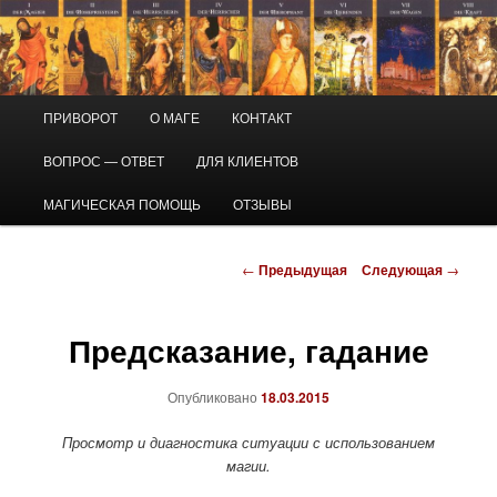
Перейти
Маг Виктор
к
основному
содержимому
Приворот и магическая помощь
Главное
ПРИВОРОТ
О МАГЕ
КОНТАКТ
меню
ВОПРОС — ОТВЕТ
ДЛЯ КЛИЕНТОВ
МАГИЧЕСКАЯ ПОМОЩЬ
ОТЗЫВЫ
Навигация
←
Предыдущая
Следующая
→
по
записям
Предсказание, гадание
Опубликовано
18.03.2015
Просмотр и диагностика ситуации с использованием
магии.