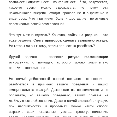
возникает напряженность, конфликтность. Что, разумеется,
какое-то время можно сдерживать, но потом эта
накопившаяся энергия находит проявление и выражение в
виде ссор. Что причиняет боль и доставляет негативные
переживания вашей возлюбленной.
Что тут можно сделать? Конечно,
пойти на разрыв
– это
тоже решение.
Снять приворот
,
сделать взаимную остуду
.
Но готовы ли вы к тому, чтобы полностью разойтись?
Другой вариант – провести
ритуал гармонизации
отношений
, с помощью которого можно значительно
ослабить конфликтность.
Но самый действенный способ сохранить отношения –
разобраться в причинах вашего поведения и ваших
эмоциональных реакций. Даже если вы не замечаете и не
осознаете, но вашему поведению, вашим срывам на
любимую есть объяснение. Даже в самой сложной ситуации,
при неприятностях и проблемах можно найти способ
выразить свои негативные чувства, тревогу, волнения,
злость и раздражение так, чтобы не ранить окружающих, тем