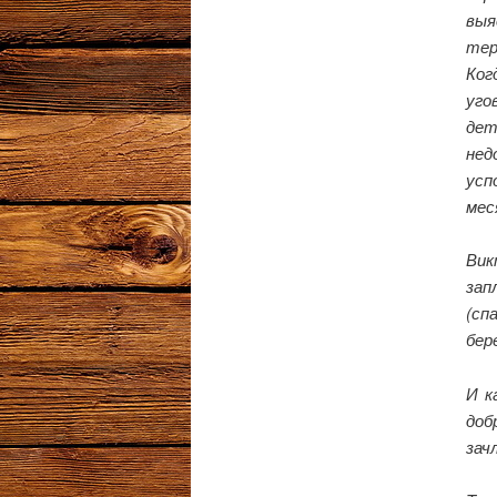
выя
тер
Ког
уго
дет
нед
усп
мес
Вик
зап
(сп
бер
И к
доб
зач