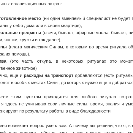
ьных организационных затрат:
готовленное место
(ни один вменяемый специалист не будет 
алы у себя дома или в своей квартире),
уальные предметы
(свечи, бывает, эфирные масла, бывает, ни
и, чашки, кружки и так далее),
упы
(плата магическим Силам, к которым во время ритуала о
 за их помощь),
тва
(это часть откупа, в некоторых ритуалах это може
твенное животное)
ечно, еще и
расходы на транспорт
добавляются (есть ритуалы
одят в особых местах Силы, до которых нужно еще и добраться
сем этим пунктам приходится для любого ритуала потрат
, я здесь не учитываю свои личные силы, время, знания и уме
нсируют по результату работы в виде благодарности.
еня возникает вопрос уже к вам. А почему вы решили, что я, в
ний вам человек, обязан взять свои личные средства, ку