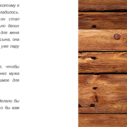
поэтому я
ладилось.
 он стал
ьно двоих
 для меня
сына, она
 уже пару
г, чтобы
енег мужа
имое для
делали бы
то бы вам