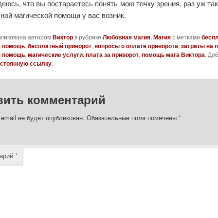
деюсь, что вы постараетесь понять мою точку зрения, раз уж та
ной магической помощи у вас возник.
бликована автором
Виктор
в рубрике
Любовная магия
,
Магия
с метками
бесп
я помощь
,
бесплатный приворот
,
вопросы о оплате приворота
,
затраты на 
я помощь
,
магические услуги
,
плата за приворот
,
помощь мага Виктора
. До
стоянную ссылку
.
вить комментарий
email не будет опубликован.
Обязательные поля помечены
*
арий
*