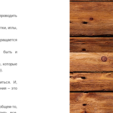
проводить
тки, иглы,
бращается
т быть и
, которые
).
иться. И,
ния – это
 общем-то,
пить все,