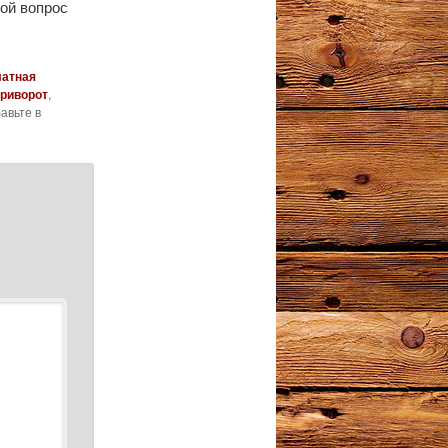
кой вопрос
латная
приворот
,
бавьте в