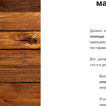
ма
Далеко 
помощи
.
принципе
постараю
Вот, цити
что я и д
Вик
отк
неп
Я в
пер