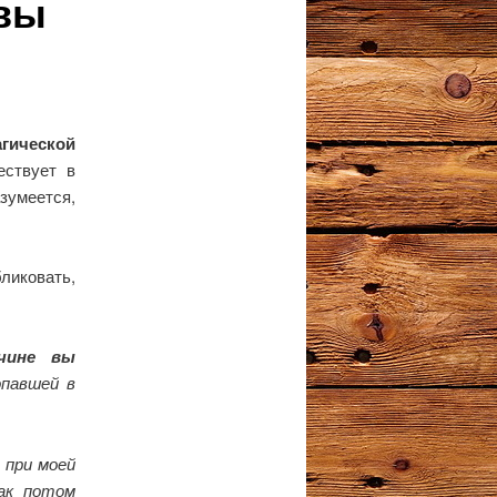
овы
гической
ествует в
зумеется,
бликовать,
чине вы
павшей в
 при моей
как потом