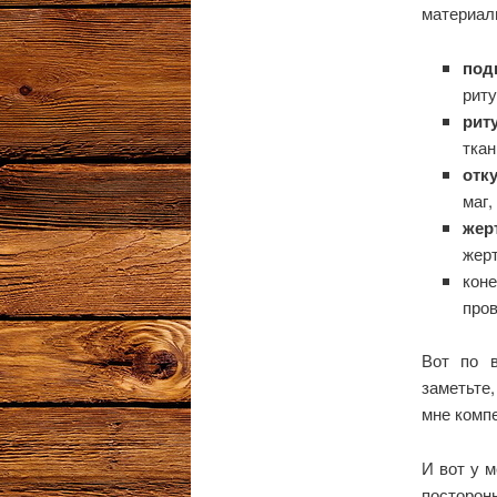
материал
под
риту
рит
ткан
отк
маг,
жер
жер
кон
пров
Вот по в
заметьте
мне компе
И вот у м
посторон