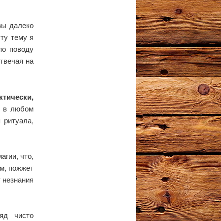
вы далеко
ту тему я
по поводу
твечая на
ктически,
н в любом
 ритуала,
агии, что,
ом, пожжет
т незнания
яд чисто