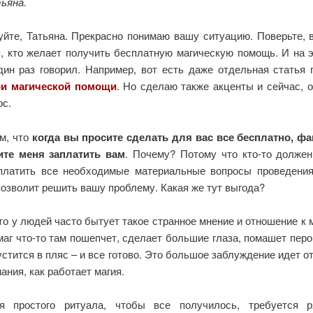
ьяна.
уйте, Татьяна. Прекрасно понимаю вашу ситуацию. Поверьте, 
я, кто желает получить бесплатную магическую помощь. И на э
дин раз говорил. Например, вот есть даже отдельная статья 
ри магической помощи
. Но сделаю также акценты и сейчас, о
ос.
ом, что
когда вы просите сделать для вас все бесплатно, фа
ите меня заплатить вам
. Почему? Потому что кто-то долже
платить все необходимые материальные вопросы проведения
позволит решить вашу проблему. Какая же тут выгода?
то у людей часто бытует такое странное мнение и отношение к м
маг что-то там пошепчет, сделает большие глаза, помашет пер
устится в пляс – и все готово. Это большое заблуждение идет о
ания, как работает магия.
я простого ритуала, чтобы все получилось, требуется р