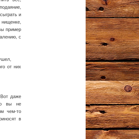
 подаяние,
 сыграть и
 нищенке,
вы пример
алению, с
ушел,
го от них
 Вот даже
Но вы не
им чем-то
риносят в