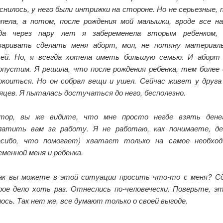
снилось, у него были интрижки на стороне. Но не серьезные, 
пела, а потом, после рождения мой малышки, вроде все на
да через пару лет я забеременела вторым ребенком,
варивать сделать меня аборт, мол, не потяну материал
ей. Но, я всегда хотела иметь большую семью. И аборт
опустим. Я решила, что после рождения ребенка, тем более 
окоиться. Но он собрал вещи и ушел. Сейчас живет у друга
яцев. Я пыталась достучаться до него, бесполезно.
тор, вы же видите, что мне просто негде взять дене
латить вам за работу. Я не работаю, как понимаете, д
асибо, что помогает) хватает только на самое необход
еменной меня и ребенка.
ак вы можете в этой ситуации просить что-то с меня? С
рое дело хоть раз. Отнеслись по-человечески. Поверьте, э
лось. Так нет же, все думают только о своей выгоде.