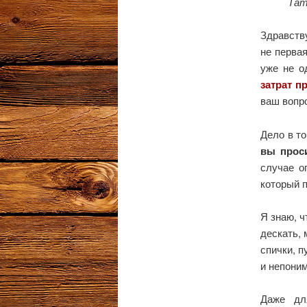
Тат
Здравств
не перва
уже не о
затрат п
ваш вопр
Дело в т
вы прос
случае о
который 
Я знаю, ч
дескать, 
спички, п
и непоним
Даже дл