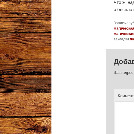
Что ж, на
о бесплат
Запись опу
магическа
магическа
закладки
по
Доба
Ваш адрес 
Коммент