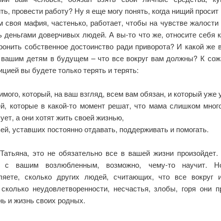
ть, провести работу? Ну я еще могу понять, когда нищий просит
м своя мафия, частенько, работает, чтобы на чувстве жалости
ь деньгами доверчивых людей. А вы-то что же, относите себя к
уронить собственное достоинство ради приворота? И какой же 
 вашим детям в будущем – что все вокруг вам должны? К сож
ицией вы будете только терять и терять:
мого, который, на ваш взгляд, всем вам обязан, и который уже 
ей, которые в какой-то момент решат, что мама слишком много
ует, а они хотят жить своей жизнью,
ей, уставших постоянно отдавать, поддерживать и помогать.
 Татьяна, это не обязательно все в вашей жизни произойдет.
я с вашим возлюбленным, возможно, чему-то научит. 
ляете, сколько других людей, считающих, что все вокруг 
 сколько неудовлетворенности, несчастья, злобы, горя они п
ь и жизнь своих родных.