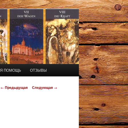
АЯ ПОМОЩЬ
ОТЗЫВЫ
Навигация
←
Предыдущая
Следующая
→
по
записям