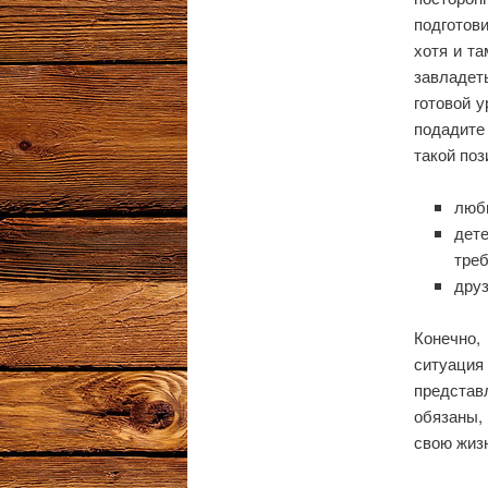
подготови
хотя и та
завладет
готовой 
подадите
такой поз
люби
дет
треб
друз
Конечно,
ситуаци
представ
обязаны,
свою жизн