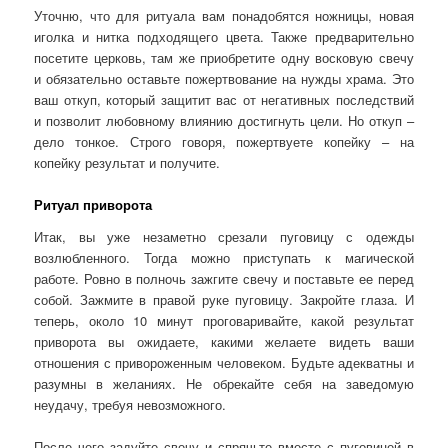
Уточню, что для ритуала вам понадобятся ножницы, новая
иголка и нитка подходящего цвета. Также предварительно
посетите церковь, там же приобретите одну восковую свечу
и обязательно оставьте пожертвование на нужды храма. Это
ваш откуп, который защитит вас от негативных последствий
и позволит любовному влиянию достигнуть цели. Но откуп –
дело тонкое. Строго говоря, пожертвуете копейку – на
копейку результат и получите.
Ритуал приворота
Итак, вы уже незаметно срезали пуговицу с одежды
возлюбленного. Тогда можно приступать к магической
работе. Ровно в полночь зажгите свечу и поставьте ее перед
собой. Зажмите в правой руке пуговицу. Закройте глаза. И
теперь, около 10 минут проговаривайте, какой результат
приворота вы ожидаете, какими желаете видеть ваши
отношения с привороженным человеком. Будьте адекватны и
разумны в желаниях. Не обрекайте себя на заведомую
неудачу, требуя невозможного.
После чего задуйте свечу и спрячьте вместе с пуговицей в