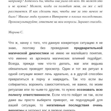
например? Хотелось бы, чтобы она ушла от него. Но может это
и не нужно? Может, когда он полюбит меня, он же с ней
расстанется. И как сделать так, чтобы мне за это ничего не
было? Многие люди пугают в Интернете о плохих последствиях.
Проконсультируйте, ответьте на мои вопросы. Заранее спасибо.
Марина С.
Что ж, начну с того, что данную конкретную ситуацию я не
знаю, поэтому без проведения
предварительной
магической диагностики
не имею ни малейшего понятия,
что именно из арсенала магических влияний подойдет.
Всегда, прежде чем что-то делать, маг или ведьма
обязательно проводят просмотр. Один и тот же ритуал в
одной ситуации может лечь идеально, а в другой способен
превратиться в порчу и навредить. Так что если вы
собираетесь ворожить самостоятельно, не важно, по моим
ритуалам или по чьим-то другим, то нужно
осознавать всю
полноту ответственности
. Если что-то пойдет не так, если
даже вы просто выберете приворот, не подходящий для
вашей ситуации, то
негативные последствия очень
вероятны
и затронут вас в первую очередь.