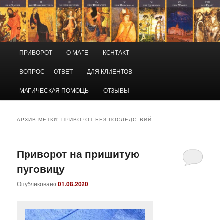
Перейти
Перейти
Маг Виктор
к
к
основному
дополнительному
содержимому
содержимому
Приворот и магическая помощь
Главное
ПРИВОРОТ
О МАГЕ
КОНТАКТ
меню
ВОПРОС — ОТВЕТ
ДЛЯ КЛИЕНТОВ
МАГИЧЕСКАЯ ПОМОЩЬ
ОТЗЫВЫ
АРХИВ МЕТКИ:
ПРИВОРОТ БЕЗ ПОСЛЕДСТВИЙ
Приворот на пришитую
пуговицу
Опубликовано
01.08.2020