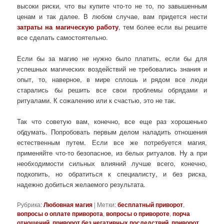
высоки риски, что вы купите что-то не то, по завышенным
ценам и так далее. В любом случае, вам придется нести
затраты на магическую работу
, тем более если вы решите
все сделать самостоятельно.
Если бы за магию не нужно было платить, если бы для
успешных магических воздействий не требовались знания и
опыт, то, наверное, в мире сплошь и рядом все люди
старались бы решить все свои проблемы обрядами и
ритуалами. К сожалению или к счастью, это не так.
Так что советую вам, конечно, все еще раз хорошенько
обдумать. Попробовать первым делом наладить отношения
естественным путем. Если все же потребуется магия,
применяйте что-то безопасное, из белых ритуалов. Ну а при
необходимости сильных влияний лучше всего, конечно,
подкопить, но обратиться к специалисту, и без риска,
надежно добиться желаемого результата.
Рубрика:
Любовная магия
|
Метки:
бесплатный приворот
,
вопросы о оплате приворота
,
вопросы о привороте
,
порча
отношений
,
приворот без негативных последствий
,
приворот