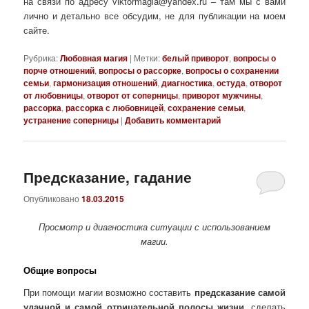
на связи по адресу viktormagia@yandex.ru – там мы с вами
лично и детально все обсудим, не для публикации на моем
сайте.
Рубрика:
Любовная магия
|
Метки:
белый приворот
,
вопросы о
порче отношений
,
вопросы о рассорке
,
вопросы о сохранении
семьи
,
гармонизация отношений
,
диагностика
,
остуда
,
отворот
от любовницы
,
отворот от соперницы
,
приворот мужчины
,
рассорка
,
рассорка с любовницей
,
сохранение семьи
,
устранение соперницы
|
Добавить комментарий
Предсказание, гадание
Опубликовано
18.03.2015
Просмотр и диагностика ситуации с использованием
магии.
Общие вопросы
При помощи магии возможно составить
предсказание самой
удачной и самой отрицательной полосы жизни
, сделать