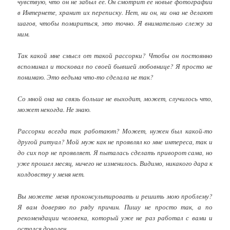
чувствую, что он не забыл ее. Он смотрит ее новые фотографии
в Интернете, хранит их переписку. Нет, ни он, ни она не делают
шагов, чтобы помириться, это точно. Я внимательно слежу за
ним.
Так какой мне смысл от такой рассорки? Чтобы он постоянно
вспоминал и тосковал по своей бывшей любовнице? Я просто не
понимаю. Это ведьма что-то сделала не так?
Со мной она на связь больше не выходит, может, случилось что,
может некогда. Не знаю.
Рассорки всегда так работают? Может, нужен был какой-то
другой ритуал? Мой муж как не проявлял ко мне интереса, так и
до сих пор не проявляет. Я пыталась сделать приворот сама, но
уже прошел месяц, ничего не изменилось. Видимо, никакого дара к
колдовству у меня нет.
Вы можете меня проконсультировать и решить мою проблему?
Я вам доверяю по ряду причин. Пишу не просто так, а по
рекомендации человека, который уже не раз работал с вами и
остался доволен.