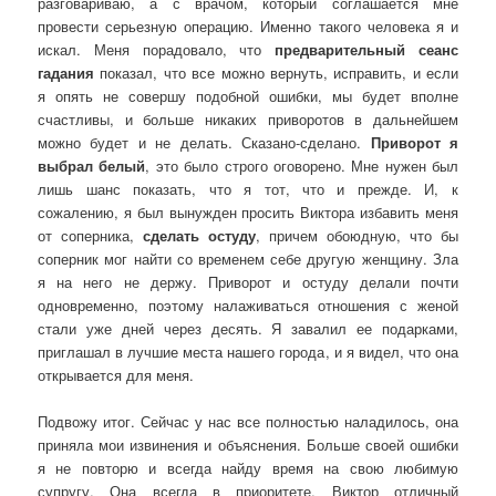
разговариваю, а с врачом, который соглашается мне
провести серьезную операцию. Именно такого человека я и
искал. Меня порадовало, что
предварительный сеанс
гадания
показал, что все можно вернуть, исправить, и если
я опять не совершу подобной ошибки, мы будет вполне
счастливы, и больше никаких приворотов в дальнейшем
можно будет и не делать. Сказано-сделано.
Приворот я
выбрал белый
, это было строго оговорено. Мне нужен был
лишь шанс показать, что я тот, что и прежде. И, к
сожалению, я был вынужден просить Виктора избавить меня
от соперника,
сделать остуду
, причем обоюдную, что бы
соперник мог найти со временем себе другую женщину. Зла
я на него не держу. Приворот и остуду делали почти
одновременно, поэтому налаживаться отношения с женой
стали уже дней через десять. Я завалил ее подарками,
приглашал в лучшие места нашего города, и я видел, что она
открывается для меня.
Подвожу итог. Сейчас у нас все полностью наладилось, она
приняла мои извинения и объяснения. Больше своей ошибки
я не повторю и всегда найду время на свою любимую
супругу. Она всегда в приоритете. Виктор отличный