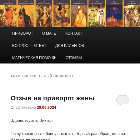
Перейти
Перейти
Маг Виктор
к
к
основному
дополнительному
содержимому
содержимому
Приворот и магическая помощь
Главное
ПРИВОРОТ
О МАГЕ
КОНТАКТ
меню
ВОПРОС — ОТВЕТ
ДЛЯ КЛИЕНТОВ
МАГИЧЕСКАЯ ПОМОЩЬ
ОТЗЫВЫ
АРХИВ МЕТКИ:
БЕЛЫЙ ПРИВОРОТ
Отзыв на приворот жены
Опубликовано
29.08.2024
Здравствуйте, Виктор.
Пишу отзыв на любовную магию. Первый раз обращался за
белым приворотом
.