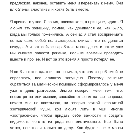
предложил, наконец, оставить меня и переехать к нему. Они
влюблены, счастливы и хотят быть вместе.
Я пришел в ужас. Я понял, насколько я, в принципе, идиот. Я
любил эту женщину, помню, как добивался ее, как было,
когда мы только поженились. А сейчас я стал воспринимать
ее как само собой полагающееся, считал, что не денется
никуда. А я вот сейчас заработаю много денег и потом уже
мы сможем завести ребенка, больше времени проводить
вместе и прочее. И вот за это время я просто потерял ее.
Я не был готов сдаться, но понимал, что сам с проблемой не
справлюсь, все слишком запущено. Поэтому решение
обратиться за магической помощью сформировалось у меня
уже в день разговора. Виктор покорил меня тем, что,
несмотря на мои эмоции, спокойно отвечал на все вопросы,
ничего мне не навязывал, ни говорил всякой непонятной
эзотерической чуши, кои любят лить в уши многие
«экстрасенсы», чтобы придать себе важности и создать
видимость чего-то из ряда вон мистического. Все было
четко, понятно и только по делу. Как будто я не с магом