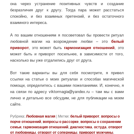
она через устранение позитивных чувств и создание
безразличия друг к другу. Тогда пара может расстаться
спокойно, и без взаимных претензий, и без остаточного
взаимного интереса.
А по вашим отношениям я посоветовал бы провести ритуал
любовной магии на возрождение любви – это
белый
приворот
, это может быть
гармонизация отношений
, это
может быть и приворот посильнее, в зависимости от того,
насколько вы уже отдалились друг от друга.
Вот такие варианты вы для себя посмотрите, я привел
ссылки на статьи о моих ритуалах и способах магической
помощи, определитесь с вашими пожеланиями. И, конечно, я
на связи по адресу viktormagia@yandex.ru – там мы с вами
лично и детально все обсудим, не для публикации на моем
сайте.
Рубрика:
Любовная магия
|
Метки:
белый приворот
,
вопросы о
порче отношений
,
вопросы о рассорке
,
вопросы о сохранении
семьи
,
гармонизация отношений
,
диагностика
,
остуда
,
отворот
от любовницы
,
отворот от соперницы
,
приворот мужчины
,