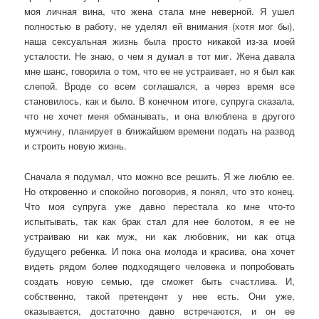
моя личная вина, что жена стала мне неверной. Я ушел
полностью в работу, не уделял ей внимания (хотя мог бы),
наша сексуальная жизнь была просто никакой из-за моей
усталости. Не знаю, о чем я думал в тот миг. Жена давала
мне шанс, говорила о том, что ее не устраивает, но я был как
слепой. Вроде со всем соглашался, а через время все
становилось, как и было. В конечном итоге, супруга сказала,
что не хочет меня обманывать, и она влюблена в другого
мужчину, планирует в ближайшем времени подать на развод
и строить новую жизнь.
Сначала я подумал, что можно все решить. Я же люблю ее.
Но откровенно и спокойно поговорив, я понял, что это конец.
Что моя супруга уже давно перестала ко мне что-то
испытывать, так как брак стал для нее болотом, я ее не
устраиваю ни как муж, ни как любовник, ни как отца
будущего ребенка. И пока она молода и красива, она хочет
видеть рядом более подходящего человека и попробовать
создать новую семью, где сможет быть счастлива. И,
собственно, такой претендент у нее есть. Они уже,
оказывается, достаточно давно встречаются, и он ее