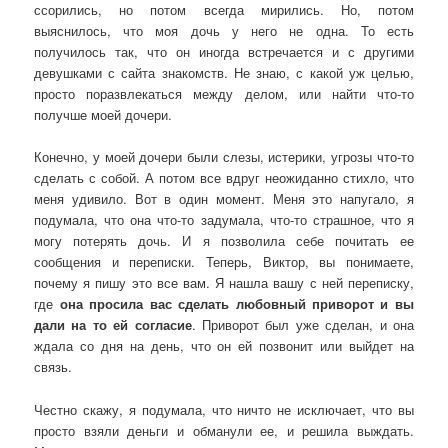
ссорились, но потом всегда мирились. Но, потом
выяснилось, что моя дочь у него не одна. То есть
получилось так, что он иногда встречается и с другими
девушками с сайта знакомств. Не знаю, с какой уж целью,
просто поразвлекаться между делом, или найти что-то
получше моей дочери.
Конечно, у моей дочери были слезы, истерики, угрозы что-то
сделать с собой. А потом все вдруг неожиданно стихло, что
меня удивило. Вот в один момент. Меня это напугало, я
подумала, что она что-то задумала, что-то страшное, что я
могу потерять дочь. И я позволила себе почитать ее
сообщения и переписки. Теперь, Виктор, вы понимаете,
почему я пишу это все вам. Я нашла вашу с ней переписку,
где
она просила вас сделать любовный приворот и вы
дали на то ей согласие
. Приворот был уже сделан, и она
ждала со дня на день, что он ей позвонит или выйдет на
связь.
Честно скажу, я подумала, что ничто не исключает, что вы
просто взяли деньги и обманули ее, и решила выждать.