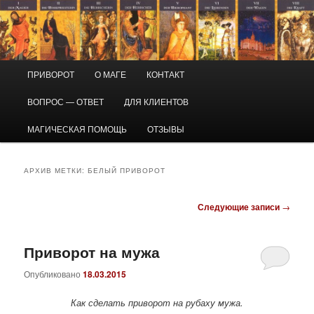
Перейти
Перейти
Маг Виктор
к
к
основному
дополнительному
содержимому
содержимому
Приворот и магическая помощь
Главное
ПРИВОРОТ
О МАГЕ
КОНТАКТ
меню
ВОПРОС — ОТВЕТ
ДЛЯ КЛИЕНТОВ
МАГИЧЕСКАЯ ПОМОЩЬ
ОТЗЫВЫ
АРХИВ МЕТКИ:
БЕЛЫЙ ПРИВОРОТ
Навигация
Следующие записи
→
по
записям
Приворот на мужа
Опубликовано
18.03.2015
Как сделать приворот на рубаху мужа.