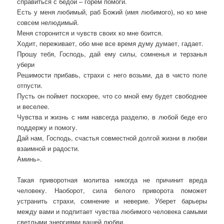
справиться с бедой – горем помоги.
Есть у меня любимый, раб Божий (имя любимого), но ко мне
совсем нелюдимый.
Меня сторонится и чувств своих ко мне боится.
Ходит, переживает, обо мне все время думу думает, гадает.
Прошу тебя, Господь, дай ему силы, сомненья и терзанья
убери
Решимости прибавь, страхи с него возьми, да в чисто поле
отпусти.
Пусть он поймет поскорее, что со мной ему будет свободнее
и веселее.
Чувства и жизнь с ним навсегда разделю, в любой беде его
поддержу и помогу.
Дай нам, Господь, счастья совместной долгой жизни в любви
взаимной и радости.
Аминь».
Такая приворотная молитва никогда не причинит вреда
человеку. Наоборот, сила белого приворота поможет
устранить страхи, сомнение и неверие. Уберет барьеры
между вами и подпитает чувства любимого человека самыми
светлыми энергиями вашей любви.