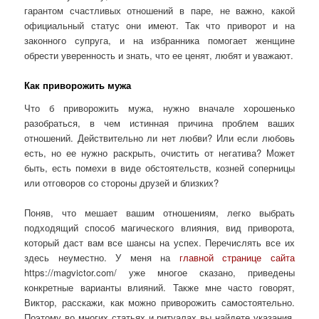
гарантом счастливых отношений в паре, не важно, какой
официальный статус они имеют. Так что приворот и на
законного супруга, и на избранника помогает женщине
обрести уверенность и знать, что ее ценят, любят и уважают.
Как приворожить мужа
Что б приворожить мужа, нужно вначале хорошенько
разобраться, в чем истинная причина проблем ваших
отношений. Действительно ли нет любви? Или если любовь
есть, но ее нужно раскрыть, очистить от негатива? Может
быть, есть помехи в виде обстоятельств, козней соперницы
или отговоров со стороны друзей и близких?
Поняв, что мешает вашим отношениям, легко выбрать
подходящий способ магического влияния, вид приворота,
который даст вам все шансы на успех. Перечислять все их
здесь неуместно. У меня на
главной странице сайта
https://magvictor.com/ уже многое сказано, приведены
конкретные варианты влияний. Также мне часто говорят,
Виктор, расскажи, как можно приворожить самостоятельно.
Поэтому во многих статьях и ритуалах вы найдете указания,