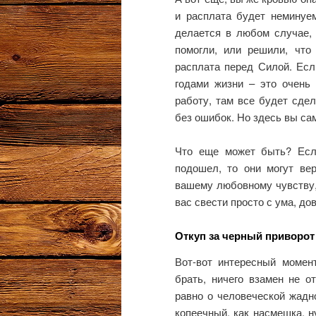
и расплата будет неминуем
делается в любом случае,
помогли, или решили, что
расплата перед Силой. Если
годами жизни – это очень 
работу, там все будет сдел
без ошибок. Но здесь вы сам
Что еще может быть? Есл
подошел, то они могут вер
вашему любовному чувству,
вас свести просто с ума, до
Откуп за черный приворот
Вот-вот интересный момен
брать, ничего взамен не о
равно о человеческой жадно
копеечный, как насмешка, н