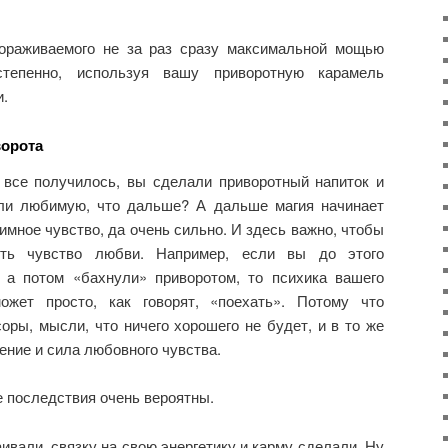
ораживаемого не за раз сразу максимальной мощью
степенно, используя вашу приворотную карамель
и.
ворота
 все получилось, вы сделали приворотный напиток и
ли любимую, что дальше? А дальше магия начинает
имное чувство, да очень сильно. И здесь важно, чтобы
ить чувство любви. Например, если вы до этого
 а потом «бахнули» приворотом, то психика вашего
жет просто, как говорят, «поехать». Потому что
оры, мысли, что ничего хорошего не будет, и в то же
ние и сила любовного чувства.
е последствия очень вероятны.
ивали, связку на свою энергетику и карму сделали. Ну