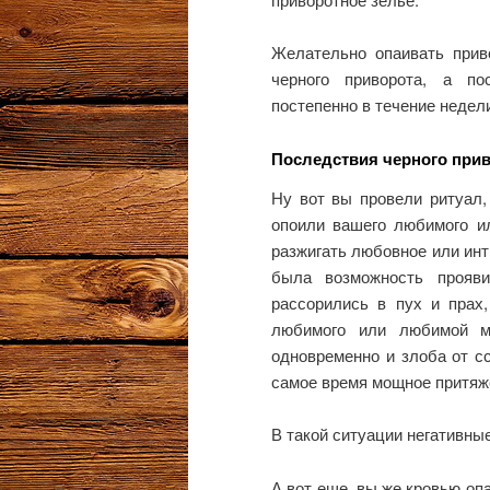
Желательно опаивать прив
черного приворота, а по
постепенно в течение недел
Последствия черного при
Ну вот вы провели ритуал,
опоили вашего любимого и
разжигать любовное или инт
была возможность прояв
рассорились в пух и прах,
любимого или любимой мо
одновременно и злоба от сс
самое время мощное притяже
В такой ситуации негативны
А вот еще, вы же кровью опа