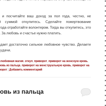
 и посчитайте ваш доход за пол года, честно, не
 суммой откупитесь. Сделайте пожертвование
ода отработайте волонтером. Тогда вы откупитесь, это
. За любовь и счастье нужно платить.
 дает достаточно сильное любовное чувство. Делаете
 удачи.
любовная магия
,
откуп
,
приворот
,
приворот на женскую кровь
,
ровь из пальца
,
приворот на менструальную кровь
,
приворот на
ворот
|
Добавить комментарий
овь из пальца