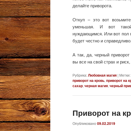
делайте приворота.
Откуп – это вот возьмите
уменьшая. И вот такой
нуждающимся. Или вот пол г
будет честно и справедливо
А так, да, черный приворот
вы все на свой страх и риск,
Рубрика:
Любовная магия
|
Метки:
приворот на кровь
,
приворот на к
сахар
,
черная магия
,
черный при
Приворот на кр
Опубликовано
09.02.2019