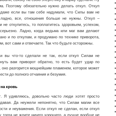
а. Поэтому обязательно нужно делать откуп. Откуп
 даже если вы там себе надумали, что Силы вам не
 ладно, все, отношения больше не нужны. Откуп –
 не откупитесь, то поплатитесь здоровьем, успехом,
серьезно. Ладно, когда ведьма или маг вам делают
ано и по откупам, и продумано по технике приворота,
и, вот сами и отвечаете. Так что будьте осторожны.
и вы что-то сделали не так, если откуп Силам не
нуть вам приворот обратно, то есть будет удар по
 оно разгорится мощнейшим пламенем, которое может
вести до полного отчаяния и безумия.
 на кровь
т. Я удивляюсь, довольно часто люди хотят просто
тдавая. Да неужели непонятно, что Силам магии все
сти и неуважения. Если откуп не сделан, если откуп
у тогда не ждите ничего хорошего, а лучше вообще не