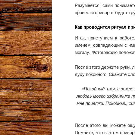
Разумеется, сами понимаете
провести приворот будет тр
Как проводится ритуал пр
Итак, приступаем к работ
именем, совпадающим с име
могилу. Фотографию положит
После этого держите руки, 
духу покойного. Скажите сло
«Покойный, имя, в земле
любовь моего избранника п
мне привяжи. Покойный, си
После этого вы можете ощут
Помните, что в этом привор