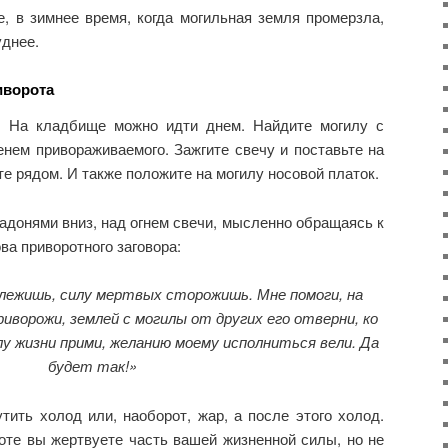
, в зимнее время, когда могильная земля промерзла,
уднее.
иворота
е. На кладбище можно идти днем. Найдите могилу с
нем привораживаемого. Зажгите свечу и поставьте на
е рядом. И также положите на могилу носовой платок.
ладонями вниз, над огнем свечи, мысленно обращаясь к
ва приворотного заговора:
 лежишь, силу мертвых сторожишь. Мне помоги, на
риворожи, землей с могилы от других его отверни, ко
лу жизни прими, желанию моему исполниться вели. Да
будет так!»
ить холод или, наоборот, жар, а после этого холод.
оте вы жертвуете часть вашей жизненной силы, но не