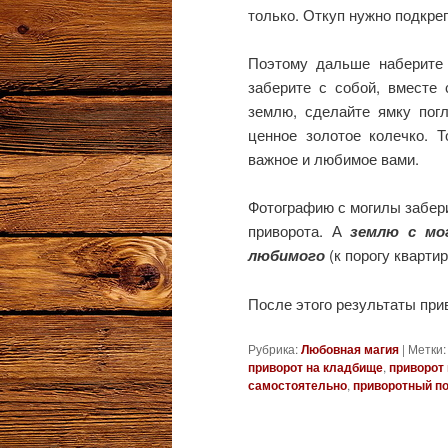
только. Откуп нужно подкре
Поэтому дальше наберите 
заберите с собой, вместе 
землю, сделайте ямку пог
ценное золотое колечко. Т
важное и любимое вами.
Фотографию с могилы забери
приворота. А
землю с мо
любимого
(к порогу квартир
После этого результаты прив
Рубрика:
Любовная магия
|
Метки:
приворот на кладбище
,
приворот
самостоятельно
,
приворотный п