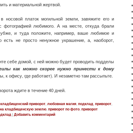
пить и материальной жертвой.
в носовой платок могильной земли, завяжите его и
с фотографией любимого. А на месте, откуда брали
лубже, и туда положите, например, ваше любимое и
о есть не просто ненужное украшение, а, наоборот,
те себе домой, с ней можно будет проводить подделы
гилы как можно скорее нужно принести к дому
ы, к офису, где работает). И незаметно там рассыпьте.
орота ждите в течение 40 дней.
кладбищенский приворот
,
любовная магия
,
подклад
,
приворот
,
 на кладбищенскую землю
,
приворот по фото
,
приворот
одклад
|
Добавить комментарий