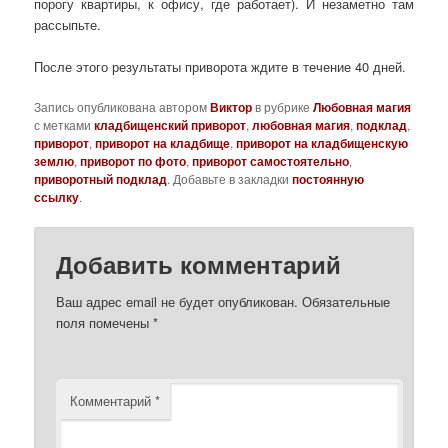
порогу квартиры, к офису, где работает). И незаметно там
рассыпьте.
После этого результаты приворота ждите в течение 40 дней.
Запись опубликована автором
Виктор
в рубрике
Любовная магия
с метками
кладбищенский приворот
,
любовная магия
,
подклад
,
приворот
,
приворот на кладбище
,
приворот на кладбищенскую
землю
,
приворот по фото
,
приворот самостоятельно
,
приворотный подклад
. Добавьте в закладки
постоянную
ссылку
.
Добавить комментарий
Ваш адрес email не будет опубликован.
Обязательные
поля помечены
*
Комментарий
*