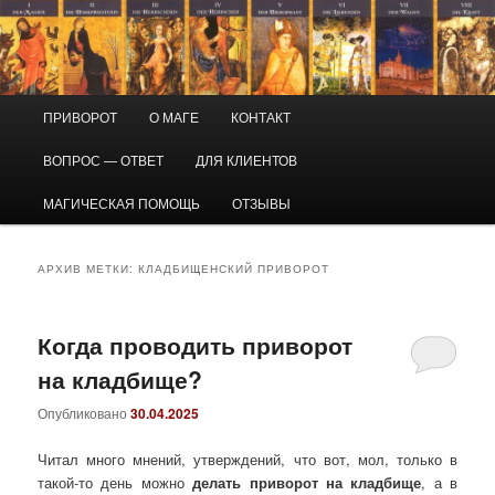
Перейти
Перейти
Маг Виктор
к
к
основному
дополнительному
содержимому
содержимому
Приворот и магическая помощь
Главное
ПРИВОРОТ
О МАГЕ
КОНТАКТ
меню
ВОПРОС — ОТВЕТ
ДЛЯ КЛИЕНТОВ
МАГИЧЕСКАЯ ПОМОЩЬ
ОТЗЫВЫ
АРХИВ МЕТКИ:
КЛАДБИЩЕНСКИЙ ПРИВОРОТ
Когда проводить приворот
на кладбище?
Опубликовано
30.04.2025
Читал много мнений, утверждений, что вот, мол, только в
такой-то день можно
делать приворот на кладбище
, а в