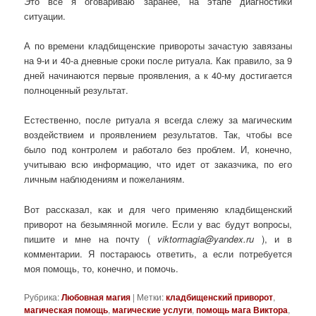
Это все я оговариваю заранее, на этапе диагностики
ситуации.
А по времени кладбищенские привороты зачастую завязаны
на 9-и и 40-а дневные сроки после ритуала. Как правило, за 9
дней начинаются первые проявления, а к 40-му достигается
полноценный результат.
Естественно, после ритуала я всегда слежу за магическим
воздействием и проявлением результатов. Так, чтобы все
было под контролем и работало без проблем. И, конечно,
учитываю всю информацию, что идет от заказчика, по его
личным наблюдениям и пожеланиям.
Вот рассказал, как и для чего применяю кладбищенский
приворот на безымянной могиле. Если у вас будут вопросы,
пишите и мне на почту (
viktormagia@yandex.ru
), и в
комментарии. Я постараюсь ответить, а если потребуется
моя помощь, то, конечно, и помочь.
Рубрика:
Любовная магия
|
Метки:
кладбищенский приворот
,
магическая помощь
,
магические услуги
,
помощь мага Виктора
,