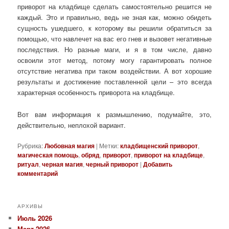
приворот на кладбище сделать самостоятельно решится не
каждый. Это и правильно, ведь не зная как, можно обидеть
сущность ушедшего, к которому вы решили обратиться за
помощью, что навлечет на вас его гнев и вызовет негативные
последствия. Но разные маги, и я в том числе, давно
освоили этот метод, потому могу гарантировать полное
отсутствие негатива при таком воздействии. А вот хорошие
результаты и достижение поставленной цели – это всегда
характерная особенность приворота на кладбище.
Вот вам информация к размышлению, подумайте, это,
действительно, неплохой вариант.
Рубрика:
Любовная магия
|
Метки:
кладбищенский приворот
,
магическая помощь
,
обряд
,
приворот
,
приворот на кладбище
,
ритуал
,
черная магия
,
черный приворот
|
Добавить
комментарий
АРХИВЫ
Июль 2026
Март 2026