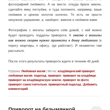
фотографией любимого. А на месте, откуда брали землю,
сделайте ямку поглубже, и туда положите, например, ваше
любимое и ценное золотое колечко. То есть не просто
ненужное украшение, а, наоборот, важное и любимое вами.
Фотографию с могилы заберите себе домой, с ней можно
будет проводить подделы приворота. А
землю с могилы
как можно скорее нужно принести к дому любимого
(к
порогу квартиры, к офису, где работает). И незаметно там
рассыпьте.
После этого результаты приворота ждите в течение 40 дней.
Рубрика:
Любовная магия
|
Метки:
кладбищенский приворот
,
любовная магия
,
подклад
,
приворот
,
приворот на кладбище
,
приворот на кладбищенскую землю
,
приворот по фото
,
приворот самостоятельно
,
приворотный подклад
|
Добавить
комментарий
Приворот на безымянной