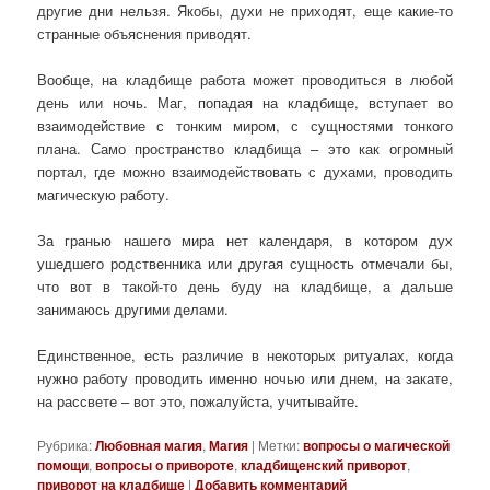
другие дни нельзя. Якобы, духи не приходят, еще какие-то
странные объяснения приводят.
Вообще, на кладбище работа может проводиться в любой
день или ночь. Маг, попадая на кладбище, вступает во
взаимодействие с тонким миром, с сущностями тонкого
плана. Само пространство кладбища – это как огромный
портал, где можно взаимодействовать с духами, проводить
магическую работу.
За гранью нашего мира нет календаря, в котором дух
ушедшего родственника или другая сущность отмечали бы,
что вот в такой-то день буду на кладбище, а дальше
занимаюсь другими делами.
Единственное, есть различие в некоторых ритуалах, когда
нужно работу проводить именно ночью или днем, на закате,
на рассвете – вот это, пожалуйста, учитывайте.
Рубрика:
Любовная магия
,
Магия
|
Метки:
вопросы о магической
помощи
,
вопросы о привороте
,
кладбищенский приворот
,
приворот на кладбище
|
Добавить комментарий