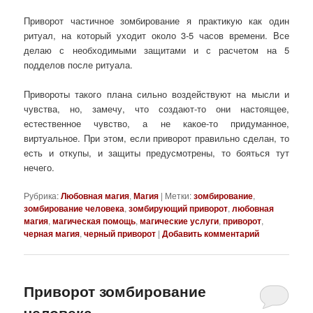
Приворот частичное зомбирование я практикую как один
ритуал, на который уходит около 3-5 часов времени. Все
делаю с необходимыми защитами и с расчетом на 5
подделов после ритуала.
Привороты такого плана сильно воздействуют на мысли и
чувства, но, замечу, что создают-то они настоящее,
естественное чувство, а не какое-то придуманное,
виртуальное. При этом, если приворот правильно сделан, то
есть и откупы, и защиты предусмотрены, то бояться тут
нечего.
Рубрика:
Любовная магия
,
Магия
|
Метки:
зомбирование
,
зомбирование человека
,
зомбирующий приворот
,
любовная
магия
,
магическая помощь
,
магические услуги
,
приворот
,
черная магия
,
черный приворот
|
Добавить комментарий
Приворот зомбирование
человека