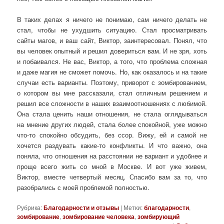
В таких делах я ничего не понимаю, сам ничего делать не
стал, чтобы не ухудшить ситуацию. Стал просматривать
сайты магов, и ваш сайт, Виктор, заинтересовал. Понял, что
вы человек опытный и решил довериться вам. И не зря, хоть
и побаивался. Не вас, Виктор, а того, что проблема сложная
и даже магия не сможет помочь. Но, как оказалось и на такие
случаи есть варианты. Поэтому, приворот с зомбированием,
о котором вы мне рассказали, стал отличным решением и
решил все сложности в наших взаимоотношениях с любимой.
Она стала ценить наши отношения, не стала оглядываться
на мнение других людей, стала более спокойной, уже можно
что-то спокойно обсудить, без ссор. Вижу, ей и самой не
хочется раздувать какие-то конфликты. И что важно, она
поняла, что отношения на расстоянии не вариант и удобнее и
проще всего жить со мной в Москве. И вот уже живем,
Виктор, вместе четвертый месяц. Спасибо вам за то, что
разобрались с моей проблемой полностью.
Рубрика:
Благодарности и отзывы
|
Метки:
благодарности
,
зомбирование
,
зомбирование человека
,
зомбирующий