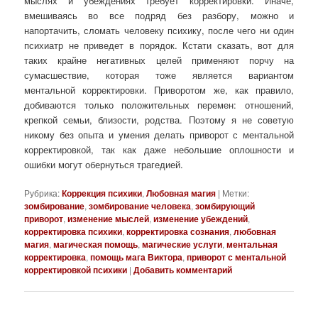
мыслях и убеждениях требует корректировки. Иначе,
вмешиваясь во все подряд без разбору, можно и
напортачить, сломать человеку психику, после чего ни один
психиатр не приведет в порядок. Кстати сказать, вот для
таких крайне негативных целей применяют порчу на
сумасшествие, которая тоже является вариантом
ментальной корректировки. Приворотом же, как правило,
добиваются только положительных перемен: отношений,
крепкой семьи, близости, родства. Поэтому я не советую
никому без опыта и умения делать приворот с ментальной
корректировкой, так как даже небольшие оплошности и
ошибки могут обернуться трагедией.
Рубрика:
Коррекция психики
,
Любовная магия
|
Метки:
зомбирование
,
зомбирование человека
,
зомбирующий
приворот
,
изменение мыслей
,
изменение убеждений
,
корректировка психики
,
корректировка сознания
,
любовная
магия
,
магическая помощь
,
магические услуги
,
ментальная
корректировка
,
помощь мага Виктора
,
приворот с ментальной
корректировкой психики
|
Добавить комментарий