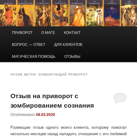
Перейти
Перейти
Маг Виктор
к
к
основному
дополнительному
содержимому
содержимому
Приворот и магическая помощь
Главное
ПРИВОРОТ
О МАГЕ
КОНТАКТ
меню
ВОПРОС — ОТВЕТ
ДЛЯ КЛИЕНТОВ
МАГИЧЕСКАЯ ПОМОЩЬ
ОТЗЫВЫ
АРХИВ МЕТКИ:
ЗОМБИРУЮЩИЙ ПРИВОРОТ
Отзыв на приворот с
зомбированием сознания
Опубликовано
06.03.2020
Размещаю отзыв одного моего клиента, которому помогал
несколько месяцев назад наладить отношения с его любимой