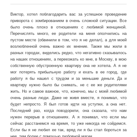
Виктор, хотел поблагодарить вас за успешное проведение
приворота с зомбированием в очень сложной ситуации. Все
было очень плохо в отношениях с любимой женщиной.
Перечислять много, ее родители на меня ополчились на
пустом месте (обвинили в том, что я не делал), а для моей
возлюбленной очень важно их мнение. Также мы жили в
разных городах, виделись редко, что негативно сказывалось
на наших отношениях, а переезжать ко мне, в Москву, в мою
собственную обустроенную квартиру она не хотела. А я не
мог потерять прибыльную работу и ехать в ее город, где
работу я бы нашел с трудом и за меньшие деньги. Да и
квартиру нужно было бы снимать, не с ее же родителями
жить. Но и самое важное, что, конечно, мы с моей любимой
очень разные люди. Даже не живя вместе, я понимал, что
будет непросто. Я был готов идти на уступки, а она нет.
Последний раз, когда повздорили, она сказала, что нам
нужен перерыв в отношениях. А я понимал, что если мы
сейчас расстанемся на время, то уже никогда не сойдемся.
Если бы я не любил ее так, вряд ли я бы стал бороться за
нее, тем более с помощью любовной магии.