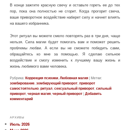
В конце зажгите красную свечу и оставьте гореть ее до тех
пор, пока она полностью не сгорит. Когда прогорит свеча,
ваше приворотное воздействие наберет силу и начнет влиять
на вашего избранника.
Этот ритуал вы можете смело повторять раз в три дня, чаще
нельзя. Сила магии будет помогать вам и поможет решить
проблемы любви. А если вы не сможете победить сами,
обращайтесь ко мне за помощью. Я сделаю сильное
воздействие и смогу изменить к лучшему вашу жизнь и
жизнь любимого вами человека.
Рубрика:
Коррекция психики
,
Любовная магия
|
Метки:
зомбирование
,
зомбирующий приворот
,
приворот
самостоятельно
,
ритуал
,
сексуальный приворот
,
сильный
приворот
,
черная магия
,
черный приворот
|
Добавить
комментарий
АРХИВЫ
Июль 2026