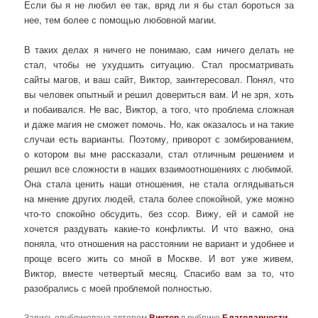
Если бы я не любил ее так, вряд ли я бы стал бороться за
нее, тем более с помощью любовной магии.
В таких делах я ничего не понимаю, сам ничего делать не
стал, чтобы не ухудшить ситуацию. Стал просматривать
сайты магов, и ваш сайт, Виктор, заинтересовал. Понял, что
вы человек опытный и решил довериться вам. И не зря, хоть
и побаивался. Не вас, Виктор, а того, что проблема сложная
и даже магия не сможет помочь. Но, как оказалось и на такие
случаи есть варианты. Поэтому, приворот с зомбированием,
о котором вы мне рассказали, стал отличным решением и
решил все сложности в наших взаимоотношениях с любимой.
Она стала ценить наши отношения, не стала оглядываться
на мнение других людей, стала более спокойной, уже можно
что-то спокойно обсудить, без ссор. Вижу, ей и самой не
хочется раздувать какие-то конфликты. И что важно, она
поняла, что отношения на расстоянии не вариант и удобнее и
проще всего жить со мной в Москве. И вот уже живем,
Виктор, вместе четвертый месяц. Спасибо вам за то, что
разобрались с моей проблемой полностью.
Запись опубликована автором
Виктор
в рубрике
Благодарности