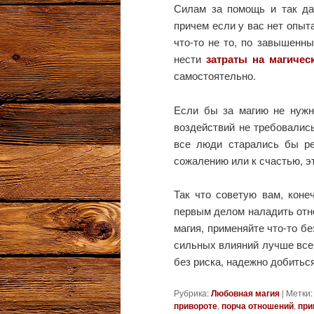
Силам за помощь и так дал
причем если у вас нет опыта
что-то не то, по завышенн
нести
затраты на магичес
самостоятельно.
Если бы за магию не нужн
воздействий не требовались
все люди старались бы р
сожалению или к счастью, эт
Так что советую вам, коне
первым делом наладить отн
магия, применяйте что-то б
сильных влияний лучше всего
без риска, надежно добитьс
Рубрика:
Любовная магия
|
Метки:
привороте
,
порча отношений
,
при