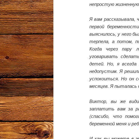
непростую жизненну
Я вам рассказывала, 
первой беременности
выяснилось, у него б
терпела, а потом, п
Когда через пару 
уговаривать сделат
детей. Но, я всегд
недопустим. Я решила
успокоиться. Но он с
месяцев. Я пыталась 
Виктор, вы же вид
заплатить вам за р
(спасибо, что помо
беременной меня и реб
И как вы можете в э