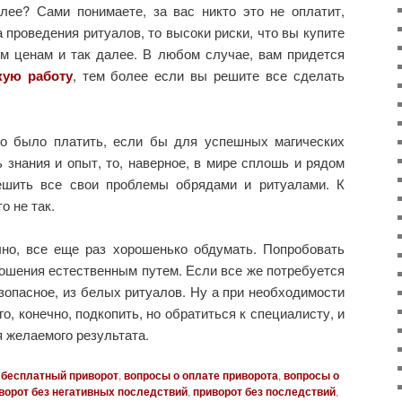
ее? Сами понимаете, за вас никто это не оплатит,
 проведения ритуалов, то высоки риски, что вы купите
ым ценам и так далее. В любом случае, вам придется
кую работу
, тем более если вы решите все сделать
о было платить, если бы для успешных магических
 знания и опыт, то, наверное, в мире сплошь и рядом
ешить все свои проблемы обрядами и ритуалами. К
о не так.
чно, все еще раз хорошенько обдумать. Попробовать
ошения естественным путем. Если все же потребуется
езопасное, из белых ритуалов. Ну а при необходимости
, конечно, подкопить, но обратиться к специалисту, и
я желаемого результата.
бесплатный приворот
,
вопросы о оплате приворота
,
вопросы о
ворот без негативных последствий
,
приворот без последствий
,