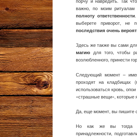
порчу и навредить. Так чт
важно, по моим ритуалам
полноту ответственности
выберете приворот, не 
последствия очень вероя
Здесь же также вы сами дл
магию
для того, чтобы ра
возлюбленного, принести го
Следующий момент – имен
проходят на кладбищах (
использоваться кровь, опои 
«страшные вещи», которые 
Да, еще момент, вы пишите о
Но как же вы тогда со
принадлежности, подготавл