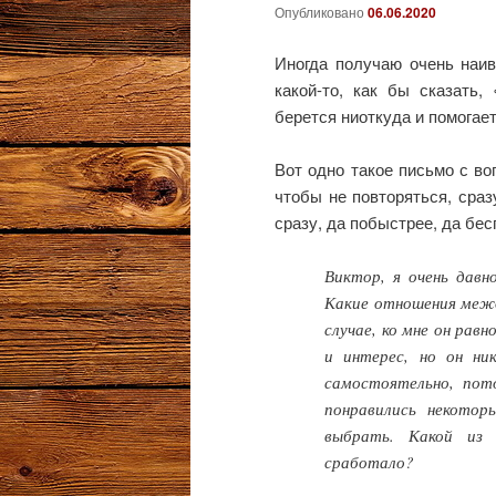
Опубликовано
06.06.2020
Иногда получаю очень наив
какой-то, как бы сказать,
берется ниоткуда и помога
Вот одно такое письмо с воп
чтобы не повторяться, сраз
сразу, да побыстрее, да бес
Виктор, я очень давн
Какие отношения между
случае, ко мне он рав
и интерес, но он ни
самостоятельно, пот
понравились некотор
выбрать. Какой из
сработало?