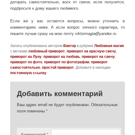
догорать самостоятельно, воск от свечи, если получится,
подбросьте к дому вашего любимого.
Если же у вас остаются вопросы, можно уточнить в
комментариях ниже. А если вопрос личного характера, то
пишите лучше сразу на мою почту
viktormagia@yandex.ru
Запись опубликована автором
Виктор
в рубрике
Любовная магия
с метками
любовный приворот
,
приворот на красную свечу
,
приворот на Луну
,
приворот на любовь
,
приворот на свечу
,
приворот по фото
,
приворот по фотографии
,
приворот
самостоятельно
,
простой приворот
. Добавьте в закладки
постоянную ссылку
.
Добавить комментарий
Ваш адрес email не будет опубликован.
Обязательные
поля помечены
*
Комментарий
*