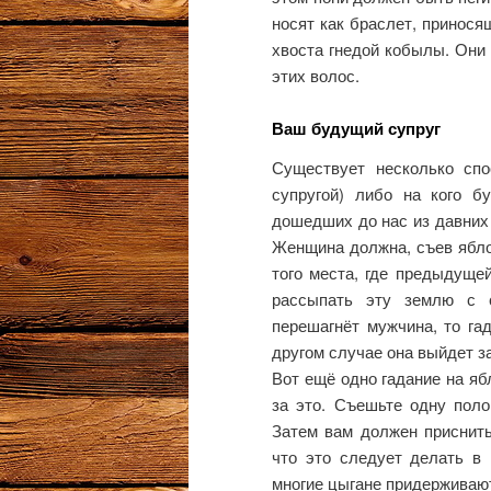
носят как браслет, принося
хвоста гнедой кобылы. Они
этих волос.
Ваш будущий супруг
Существует несколько спо
супругой) либо на кого б
дошедших до нас из давних 
Женщина должна, съев ябло
того места, где предыдуще
рассыпать эту землю с 
перешагнёт мужчина, то га
другом случае она выйдет за
Вот ещё одно гадание на яб
за это. Съешьте одну поло
Затем вам должен приснить
что это следует делать в 
многие цыгане придерживают