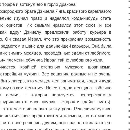
 торфа и воткнул его в горло дракона.
роюродного брата Дэниела Янга, красивого кареглазого
ельно изучал право и надеялся когда-нибудь стать
их юристов. Их семьям нравился этот союз, и всё
как вдруг Дэниелу предложили работу курьера в
о. Он сказал Иврал, что это прекрасная возможность
предметом и шанс для дальнейшей карьеры. Она была
олгих зимних месяцев, проведённых вдали от любимого,
аи» племени, обучила Иврал тайне любовного узла.
ичается крайней степенью мужского шовинизма.
старейшин-мужчин. Все решения, важные и не очень,
бить лагерь, кто чем должен заниматься, когда и куда
 кому на ком жениться. Но есть одна женщина – обычно
а семьи, – которая пользуется непререкаемым
пуридаи» (от слов «пури» – старая и «дай» – мать).
, хотя часто исполняет и эту роль. Решениям мужчин
чиняться все представители племени, но во многих
явить своё решение другим, они сначала излагают его
, то мужчины идут и объявляют своё решение всему