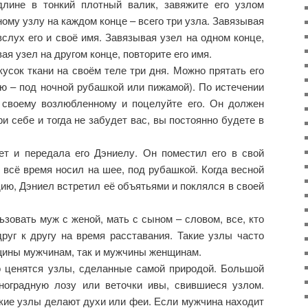
длине в тонкий плотный валик, завяжите его узлом
ому узлу на каждом конце – всего три узла. Завязывая
вслух его и своё имя. Завязывая узел на одном конце,
ая узел на другом конце, повторите его имя.
усок ткани на своём теле три дня. Можно прятать его
ю – под ночной рубашкой или пижамой). По истечении
 своему возлюбленному и поцелуйте его. Он должен
ри себе и тогда не забудет вас, вы постоянно будете в
т и передала его Дэниелу. Он поместил его в свой
 всё время носил на шее, под рубашкой. Когда весной
ю, Дэниел встретил её объятьями и поклялся в своей
ьзовать муж с женой, мать с сыном – словом, все, кто
руг к другу на время расставания. Такие узлы часто
щины мужчинам, так и мужчины женщинам.
 ценятся узлы, сделанные самой природой. Большой
ноградную лозу или веточки ивы, свившиеся узлом.
акие узлы делают духи или феи. Если мужчина находит