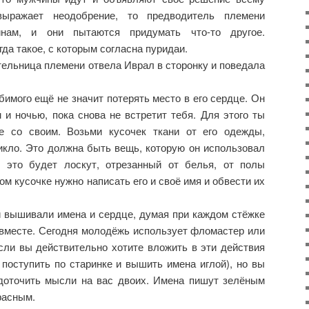
ыражает неодобрение, то предводитель племени
инам, и они пытаются придумать что-то другое.
да такое, с которым согласна пуридаи.
тельница племени отвела Иврал в сторонку и поведала
бимого ещё не значит потерять место в его сердце. Он
и ночью, пока снова не встретит тебя. Для этого ты
е со своим. Возьми кусочек ткани от его одежды,
икло. Это должна быть вещь, которую он использовал
и это будет лоскут, отрезанный от белья, от полы
ом кусочке нужно написать его и своё имя и обвести их
 вышивали имена и сердце, думая при каждом стёжке
 вместе. Сегодня молодёжь использует фломастер или
если вы действительно хотите вложить в эти действия
 поступить по старинке и вышить имена иглой), но вы
доточить мысли на вас двоих. Имена пишут зелёным
расным.