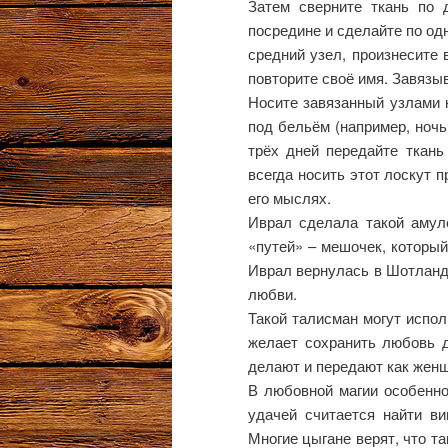
Затем сверните ткань по 
посредине и сделайте по одн
средний узел, произнесите 
повторите своё имя. Завязыв
Носите завязанный узлами к
под бельём (например, ночь
трёх дней передайте ткань
всегда носить этот лоскут п
его мыслях.
Иврал сделала такой амуле
«путей» – мешочек, который
Иврал вернулась в Шотланди
любви.
Такой талисман могут испол
желает сохранить любовь д
делают и передают как жен
В любовной магии особенно
удачей считается найти ви
Многие цыгане верят, что т