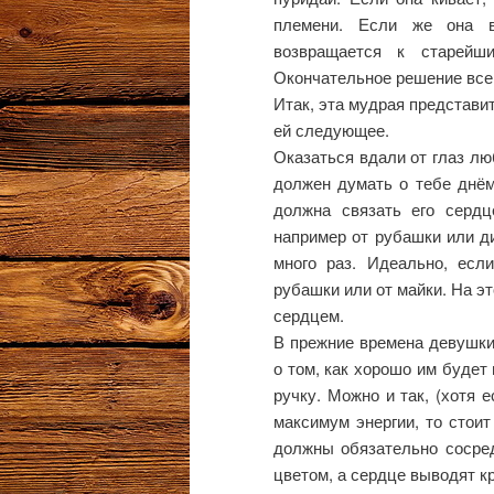
племени. Если же она в
возвращается к старейш
Окончательное решение всег
Итак, эта мудрая представи
ей следующее.
Оказаться вдали от глаз лю
должен думать о тебе днём 
должна связать его сердц
например от рубашки или д
много раз. Идеально, есл
рубашки или от майки. На эт
сердцем.
В прежние времена девушки
о том, как хорошо им будет
ручку. Можно и так, (хотя 
максимум энергии, то стоит
должны обязательно сосре
цветом, а сердце выводят к