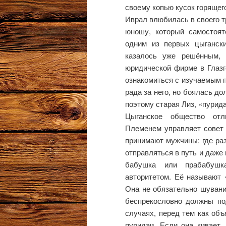
своему копью кусок горящего
Иврал влюбилась в своего т
юношу, который самостоят
одним из первых цыганск
казалось уже решённым, 
юридической фирме в Глазг
ознакомиться с изучаемым 
рада за него, но боялась д
поэтому старая Лиз, «пурид
Цыганское общество отл
Племенем управляет совет 
принимают мужчины: где раз
отправляться в путь и даже
бабушка или прабабушк
авторитетом. Её называют «
Она не обязательно шувани
беспрекословно должны под
случаях, перед тем как объ
пуридаи. Если она кивает