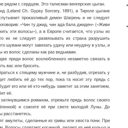
не рядом с сердцем. Это талисман венгерских цыган.
д (Leland Ch. Gypsy Sorcery, 1891), в Тироле цыгане
спутывает проказливый демон Шагрень и не следует
роговорив: «Чин ту джид, чин ада бала джиден» («Живи
жить эти волосы»), а в Европе считается, что узлы из
о их не следует развязывать из страха разрушить
то шувани могут завязать удачу или неудачу в узлы, и
лы из волос сделаны как раз ведьмами.
 две пряди волос возлюбленного незаметно связать в
ыть вас или бросить.
аться к спящему мужчине и, не разбудив, отрезать у
дет любить её до тех пор, пока та носит эту прядь с
удит его или её кто-нибудь заметит за этим занятием,
ит её.
 затянувшимся романом, отрежьте прядь волос своего
бленной) и сожгите её при свете молодой Луны. До
 расстанетесь.
т амулеты, сделанные из гривы или хвоста пони. При
м. Волосы сплетают косичкой, делают из неё кольцо и