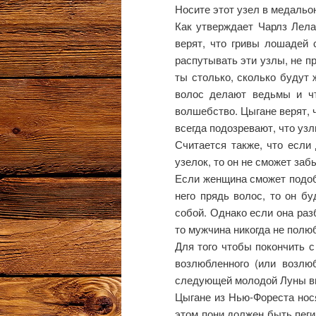
Носите этот узел в медальо
Как утверждает Чарлз Лелан
верят, что гривы лошадей 
распутывать эти узлы, не п
ты столько, сколько будут 
волос делают ведьмы и чт
волшебство. Цыгане верят, ч
всегда подозревают, что уз
Считается также, что если
узелок, то он не сможет заб
Если женщина сможет подобр
него прядь волос, то он бу
собой. Однако если она разб
то мужчина никогда не полюб
Для того чтобы покончить с
возлюбленного (или возлю
следующей молодой Луны вы
Цыгане из Нью-Фореста нося
этом пони должен быть пеги