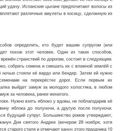
щий удачу. Испанские цыгане предпочитают волосы из
 вплетают различные амулеты в косицу, сделанную из
собов определить, кто будет вашим супругом (или
удет похож этот человек. Один из таких способов,
времён странствий по дорогам, состоит в следующем.
ко, собрать семена и смешать их с влажной землёй с
й ночью стояли её вардо или бендер. Затем ей нужно
семенами на перекрёстке дорог. Если первым их
далка выйдет замуж за молодого холостяка, в любом
муж за человека, ранее женатого.
локе. Нужно взять яблоко у вдовы, не поблагодарив её
вину яблока до полуночи, а другую после полуночи.
ся будущий супруг. Большинство ромов утверждают,
канун Дня святого Андрея (вечером 29 ноября, хотя
ся старого стиля и отмечают канун этого праздника 10