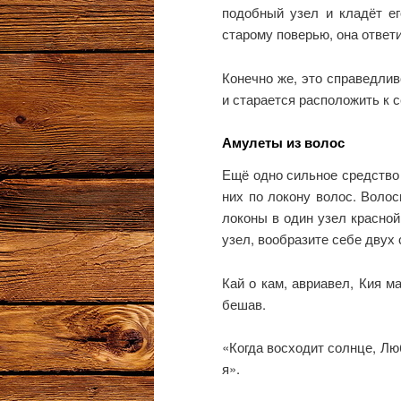
подобный узел и кладёт ег
старому поверью, она ответи
Конечно же, это справедлив
и старается расположить к с
Амулеты из волос
Ещё одно сильное средство 
них по локону волос. Воло
локоны в один узел красной
узел, вообразите себе двух
Кай о кам, авриавел, Кия м
бешав.
«Когда восходит солнце, Люб
я».