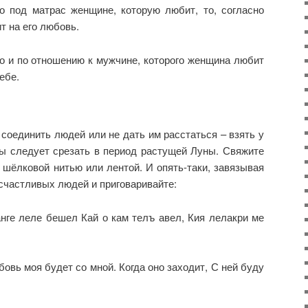
о под матрас женщине, которую любит, то, согласно
т на его любовь.
о и по отношению к мужчине, которого женщина любит
ебе.
соединить людей или не дать им расстаться – взять у
сы следует срезать в период растущей Луны. Свяжите
 шёлковой нитью или лентой. И опять-таки, завязывая
 счастливых людей и приговаривайте:
анге леле бешел Кай о кам телъ авел, Кия лелакри ме
овь моя будет со мной. Когда оно заходит, С ней буду