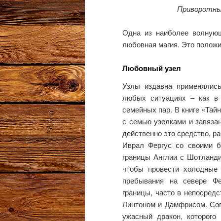
Приворотные
Одна из наиболее волнующ
любовная магия. Это полож
Любовный узел
Узлы издавна применялись
любых ситуациях – как в
семейных пар. В книге «Тай
с семью узелками и завязан
действенно это средство, р
Иврал Фергус со своими б
границы Англии с Шотланди
чтобы провести холодные
пребывания на севере Фе
границы, часто в непосредс
Линтоном и Дамфрисом. Сог
ужасный дракон, которого