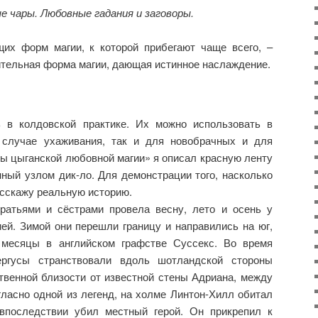
 чары. Любовные гадания и заговоры.
их форм магии, к которой прибегают чаще всего, –
ительная форма магии, дающая истинное наслаждение.
 в колдовской практике. Их можно использовать в
 случае ухаживания, так и для новобрачных и для
ны цыганской любовной магии» я описал красную ленту
ный узлом дик-ло. Для демонстрации того, насколько
асскажу реальную историю.
ратьями и сёстрами провела весну, лето и осень у
ей. Зимой они перешли границу и направились на юг,
 месяцы в английском графстве Суссекс. Во время
ргусы странствовали вдоль шотландской стороны
твенной близости от известной стены Адриана, между
ласно одной из легенд, на холме Линтон-Хилл обитал
 впоследствии убил местный герой. Он прикрепил к