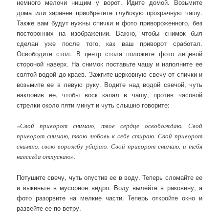
немного мелочи нищим у ворот. Идите домой. Возьмите
дома или заранее приобретите глубокую прозрачную чашу.
Также вам будут нужны спички и фото привороженного, без
посторонних на изображении. Важно, чтобы снимок был
сделан уже после того, как ваш приворот сработал.
Освободите стол. В центр стола положите фото лицевой
стороной наверх. На снимок поставьте чашу и наполните ее
святой водой до краев. Зажгите церковную свечу от спички и
возьмите ее в левую руку. Водите над водой свечой, чуть
наклонив ее, чтобы воск капал в чашу, против часовой
стрелки около пяти минут и чуть слышно говорите:
«Свой приворот снимаю, твое сердце освобождаю. Свой
приворот снимаю, твою любовь к себе стираю. Свой приворот
снимаю, свою ворожбу убираю. Свой приворот снимаю, и тебя
навсегда отпускаю».
Потушите свечу, чуть опустив ее в воду. Теперь сломайте ее
и выкиньте в мусорное ведро. Воду вылейте в раковину, а
фото разорвите на мелкие части. Теперь откройте окно и
развейте ее по ветру.