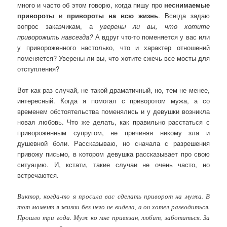
много и часто об этом говорю, когда пишу про
неснимаемые
привороты
и
привороты на всю жизнь
. Всегда задаю
вопрос заказчикам, а
уверены ли вы, что хотите
приворожить навсегда?
А вдруг что-то поменяется у вас или
у привороженного настолько, что и характер отношений
поменяется? Уверены ли вы, что хотите сжечь все мосты для
отступления?
Вот как раз случай, не такой драматичный, но, тем не менее,
интересный. Когда я помогал с приворотом мужа, а со
временем обстоятельства поменялись и у девушки возникла
новая любовь. Что же делать, как правильно расстаться с
привороженным супругом, не причиняя никому зла и
душевной боли. Рассказываю, но сначала с разрешения
привожу письмо, в котором девушка рассказывает про свою
ситуацию. И, кстати, такие случаи не очень часто, но
встречаются.
Виктор, когда-то я просила вас сделать приворот на мужа. В
тот момент я жизни без него не видела, а он хотел разводиться.
Прошло три года. Муж ко мне привязан, любит, заботиться. За