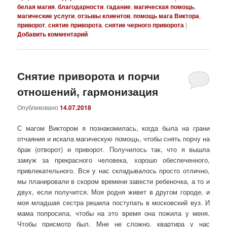
белая магия
,
благодарности
,
гадание
,
магическая помощь
,
магические услуги
,
отзывы клиентов
,
помощь мага Виктора
,
приворот
,
снятие приворота
,
снятие черного приворота
|
Добавить комментарий
Снятие приворота и порчи
отношений, гармонизация
Опубликовано
14.07.2018
С магом Виктором я познакомилась, когда была на грани
отчаяния и искала магическую помощь, чтобы снять порчу на
брак (отворот) и приворот. Получилось так, что я вышла
замуж за прекрасного человека, хорошо обеспеченного,
привлекательного. Все у нас складывалось просто отлично,
мы планировали в скором времени завести ребеночка, а то и
двух, если получится. Моя родня живет в другом городе, и
моя младшая сестра решила поступать в московский вуз. И
мама попросила, чтобы на это время она пожила у меня.
Чтобы присмотр был. Мне не сложно, квартира у нас