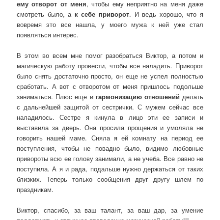
ему отворот от меня
, чтобы ему неприятно на меня даже
смотреть было, а
к себе приворот
. И ведь хорошо, что я
вовремя это все нашла, у моего мужа к ней уже стал
появляться интерес.
В этом во всем мне помог разобраться Виктор, а потом и
магическую работу провести, чтобы все наладить. Приворот
было снять достаточно просто, он еще не успел полностью
сработать. А вот с отворотом от меня пришлось подольше
заниматься. Плюс еще и
гармонизацию отношений
делать
с дальнейшей защитой от сестрички. С мужем сейчас все
наладилось. Сестре я кинула в лицо эти ее записи и
выставила за дверь. Она просила прощения и умоляла не
говорить нашей маме. Сняла я ей комнату на период ее
поступления, чтобы не повадно было, видимо любовные
привороты всю ее голову занимали, а не учеба. Все равно не
поступила. А я и рада, подальше нужно держаться от таких
близких. Теперь только сообщения друг другу шлем по
праздникам.
Виктор, спасибо, за ваш талант, за ваш дар, за умение