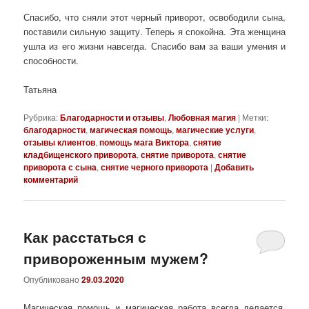
Спасибо, что сняли этот черный приворот, освободили сына,
поставили сильную защиту. Теперь я спокойна. Эта женщина
ушла из его жизни навсегда. Спасибо вам за ваши умения и
способности.
Татьяна
Рубрика:
Благодарности и отзывы
,
Любовная магия
|
Метки:
благодарности
,
магическая помощь
,
магические услуги
,
отзывы клиентов
,
помощь мага Виктора
,
снятие
кладбищенского приворота
,
снятие приворота
,
снятие
приворота с сына
,
снятие черного приворота
|
Добавить
комментарий
Как расстаться с
привороженным мужем?
Опубликовано
29.03.2020
Магическая помощь и магическая работа всегда делается,