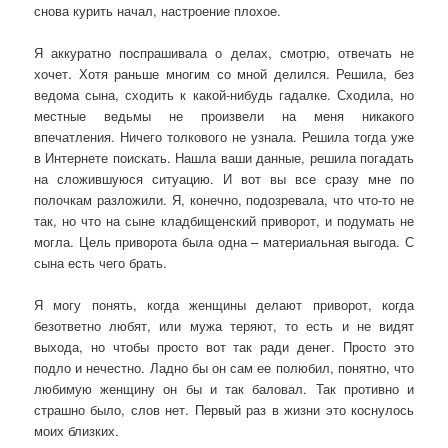
снова курить начал, настроение плохое.
Я аккуратно поспрашивала о делах, смотрю, отвечать не
хочет. Хотя раньше многим со мной делился. Решила, без
ведома сына, сходить к какой-нибудь гадалке. Сходила, но
местные ведьмы не произвели на меня никакого
впечатления. Ничего толкового не узнала. Решила тогда уже
в Интернете поискать. Нашла ваши данные, решила погадать
на сложившуюся ситуацию. И вот вы все сразу мне по
полочкам разложили. Я, конечно, подозревала, что что-то не
так, но что на сыне кладбищенский приворот, и подумать не
могла. Цель приворота была одна – материальная выгода. С
сына есть чего брать.
Я могу понять, когда женщины делают приворот, когда
безответно любят, или мужа теряют, то есть и не видят
выхода, но чтобы просто вот так ради денег. Просто это
подло и нечестно. Ладно бы он сам ее полюбил, понятно, что
любимую женщину он бы и так баловал. Так противно и
страшно было, слов нет. Первый раз в жизни это коснулось
моих близких.