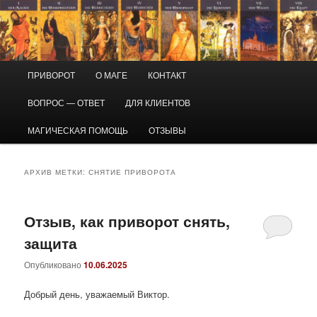
Перейти
Перейти
Маг Виктор
к
к
основному
дополнительному
содержимому
содержимому
Приворот и магическая помощь
Главное
ПРИВОРОТ
О МАГЕ
КОНТАКТ
меню
ВОПРОС — ОТВЕТ
ДЛЯ КЛИЕНТОВ
МАГИЧЕСКАЯ ПОМОЩЬ
ОТЗЫВЫ
АРХИВ МЕТКИ:
СНЯТИЕ ПРИВОРОТА
Отзыв, как приворот снять,
защита
Опубликовано
10.06.2025
Добрый день, уважаемый Виктор.