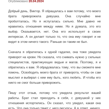
Опубликовано
20.04.2024
Добрый день, Виктор. Я обращалась к вам потому, что моего
брата приворожила девушка. Она случайно мне
проболталась. Но я испугалась сильно. Мне давно не
нравились отношения между ними. Но я думала, это его
выбор. Оказывается, нет. Она его использует в своих
интересах. А он делает только то, что она ему говорит и не
видит в этом ничего такого. Раньше он таким не был.
Сначала я обратилась к одной гадалке, она тоже увидела
приворот на крови. Но сказала, что снимать нужно у сильных
специалистов, практикующих ведьм и магов. Поэтому, я и
обратилась к вам. Я обрадовалась тому, что вы сможете мне
помочь. Освободить моего брата от приворота, чтобы он сам
мыслил и выбирал с кем ему быть, кого любить. И чтобы его
никто не смог больше приворожить.
Пишу этот отзыв, потому что увидела результат вашей
работы. Брат стал приходить в себя, с девушкой у них
отношения испортились. Он сказал, что увидел, какая она
есть. Что она только тянет с него ресурсы. А в ответ, ничего.