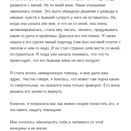
развелся с женой. Не по моей вине. Наши отношения
завязались позже. Это было обоюдное решение о разводе и
никаких чувств к бывшей супруге у него не оставалось. Но,
когда она узнала обо мне, и что он со мной, она очень
активизировалась, стала ему писать, звонить, придумывать
какие-то дела и проблемы. Дергала его постоянно. Я также
нашла в его куртке явный подклад (там был носовой платок с
пеплом и чем-то еще). И он стал странно себя вести со мной,
отстраняться. Я тогда уже начала понимать, что что-то
происходит, что его бывшая жена на него колдует.
Я стала искать немедленную помощь, и мне дали ваш
адрес. Честно говоря, я боялась, что может там порча какая-
то смертельная, но оказался пока только приворот. Его жена
решила его зачем-то вернуть.
Конечно, я попросила вас как можно скорее почистить его, и
поставить защиту помощнее.
Мне хотелось обезопасить себя и любимого от этой
женщины и ее магии.