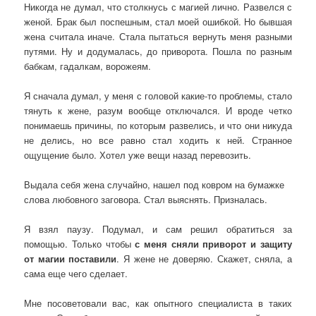
Никогда не думал, что столкнусь с магией лично. Развелся с
женой. Брак был поспешным, стал моей ошибкой. Но бывшая
жена считала иначе. Стала пытаться вернуть меня разными
путями. Ну и додумалась, до приворота. Пошла по разным
бабкам, гадалкам, ворожеям.
Я сначала думал, у меня с головой какие-то проблемы, стало
тянуть к жене, разум вообще отключался. И вроде четко
понимаешь причины, по которым развелись, и что они никуда
не делись, но все равно стал ходить к ней. Странное
ощущение было. Хотел уже вещи назад перевозить.
Выдала себя жена случайно, нашел под ковром на бумажке
слова любовного заговора. Стал выяснять. Призналась.
Я взял паузу. Подумал, и сам решил обратиться за
помощью. Только чтобы
с меня сняли приворот и защиту
от магии поставили
. Я жене не доверяю. Скажет, сняла, а
сама еще чего сделает.
Мне посоветовали вас, как опытного специалиста в таких