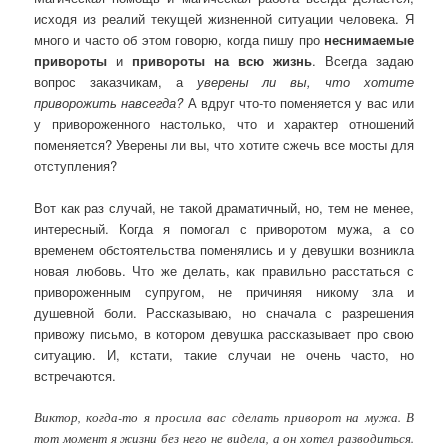
исходя из реалий текущей жизненной ситуации человека. Я
много и часто об этом говорю, когда пишу про
неснимаемые
привороты
и
привороты на всю жизнь
. Всегда задаю
вопрос заказчикам, а
уверены ли вы, что хотите
приворожить навсегда?
А вдруг что-то поменяется у вас или
у привороженного настолько, что и характер отношений
поменяется? Уверены ли вы, что хотите сжечь все мосты для
отступления?
Вот как раз случай, не такой драматичный, но, тем не менее,
интересный. Когда я помогал с приворотом мужа, а со
временем обстоятельства поменялись и у девушки возникла
новая любовь. Что же делать, как правильно расстаться с
привороженным супругом, не причиняя никому зла и
душевной боли. Рассказываю, но сначала с разрешения
привожу письмо, в котором девушка рассказывает про свою
ситуацию. И, кстати, такие случаи не очень часто, но
встречаются.
Виктор, когда-то я просила вас сделать приворот на мужа. В
тот момент я жизни без него не видела, а он хотел разводиться.