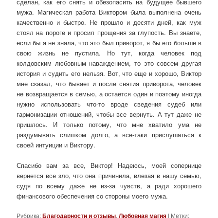
сделан, как его снять и обезопасить на будущее бывшего
мужа. Магическая работа Виктором была выполнена очень
качественно и быстро. Не прошло и десяти дней, как муж
стоял на пороге и просил прощения за глупость. Вы знаете,
если бы я не знала, что это был приворот, я бы его больше в
свою жизнь не пустила. Но тут, когда человек под
колдовским любовным наваждением, то это совсем другая
история и судить его нельзя. Вот, что еще и хорошо, Виктор
мне сказал, что бывает и после снятия приворота, человек
не возвращается в семью, а остается один и поэтому иногда
нужно использовать что-то вроде сведения судеб или
гармонизации отношений, чтобы все вернуть. А тут даже не
пришлось. И только потому, что мне хватило ума не
раздумывать слишком долго, а все-таки прислушаться к
своей интуиции и Виктору.
Спасибо вам за все, Виктор! Надеюсь, моей сопернице
вернется все зло, что она причинила, влезая в нашу семью,
судя по всему даже не из-за чувств, а ради хорошего
финансового обеспечения со стороны моего мужа.
Рубрика:
Благодарности и отзывы
,
Любовная магия
|
Метки: