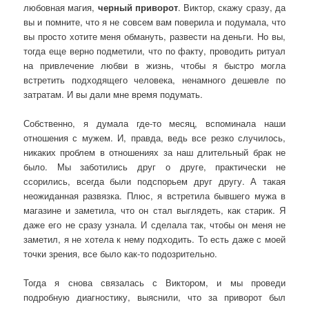
любовная магия,
черный приворот
. Виктор, скажу сразу, да
вы и помните, что я не совсем вам поверила и подумала, что
вы просто хотите меня обмануть, развести на деньги. Но вы,
тогда еще верно подметили, что по факту, проводить ритуал
на привлечение любви в жизнь, чтобы я быстро могла
встретить подходящего человека, ненамного дешевле по
затратам. И вы дали мне время подумать.
Собственно, я думала где-то месяц, вспоминала наши
отношения с мужем. И, правда, ведь все резко случилось,
никаких проблем в отношениях за наш длительный брак не
было. Мы заботились друг о друге, практически не
ссорились, всегда были подспорьем друг другу. А такая
неожиданная развязка. Плюс, я встретила бывшего мужа в
магазине и заметила, что он стал выглядеть, как старик. Я
даже его не сразу узнала. И сделала так, чтобы он меня не
заметил, я не хотела к нему подходить. То есть даже с моей
точки зрения, все было как-то подозрительно.
Тогда я снова связалась с Виктором, и мы проведи
подробную диагностику, выяснили, что за приворот был