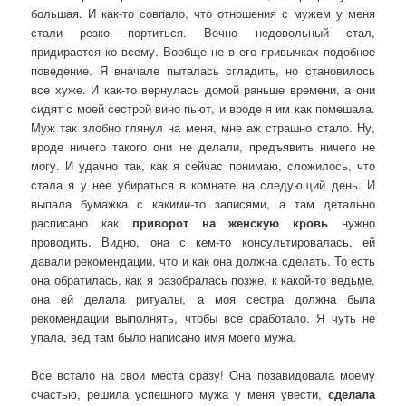
большая. И как-то совпало, что отношения с мужем у меня
стали резко портиться. Вечно недовольный стал,
придирается ко всему. Вообще не в его привычках подобное
поведение. Я вначале пыталась сгладить, но становилось
все хуже. И как-то вернулась домой раньше времени, а они
сидят с моей сестрой вино пьют, и вроде я им как помешала.
Муж так злобно глянул на меня, мне аж страшно стало. Ну,
вроде ничего такого они не делали, предъявить ничего не
могу. И удачно так, как я сейчас понимаю, сложилось, что
стала я у нее убираться в комнате на следующий день. И
выпала бумажка с какими-то записями, а там детально
расписано как
приворот на женскую кровь
нужно
проводить. Видно, она с кем-то консультировалась, ей
давали рекомендации, что и как она должна сделать. То есть
она обратилась, как я разобралась позже, к какой-то ведьме,
она ей делала ритуалы, а моя сестра должна была
рекомендации выполнять, чтобы все сработало. Я чуть не
упала, вед там было написано имя моего мужа.
Все встало на свои места сразу! Она позавидовала моему
счастью, решила успешного мужа у меня увести,
сделала