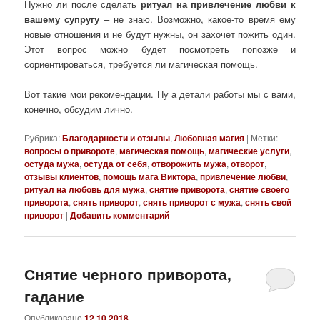
Нужно ли после сделать
ритуал на привлечение любви к
вашему супругу
– не знаю. Возможно, какое-то время ему
новые отношения и не будут нужны, он захочет пожить один.
Этот вопрос можно будет посмотреть попозже и
сориентироваться, требуется ли магическая помощь.
Вот такие мои рекомендации. Ну а детали работы мы с вами,
конечно, обсудим лично.
Рубрика:
Благодарности и отзывы
,
Любовная магия
|
Метки:
вопросы о привороте
,
магическая помощь
,
магические услуги
,
остуда мужа
,
остуда от себя
,
отворожить мужа
,
отворот
,
отзывы клиентов
,
помощь мага Виктора
,
привлечение любви
,
ритуал на любовь для мужа
,
снятие приворота
,
снятие своего
приворота
,
снять приворот
,
снять приворот с мужа
,
снять свой
приворот
|
Добавить комментарий
Снятие черного приворота,
гадание
Опубликовано
12.10.2018