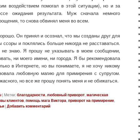
жим воздействием помогал в этой ситуации), но и за
ссе ожидания результата. Муж сначала немного
рощения, то снова обвинял меня во всем.
хорошо. Он принял и осознал, что мы созданы друг для
 ссоры и поклялись больше никогда не расставаться.
 не знаю. Я прошу не указывать в моем сообщении,
вать, ни моего имени, ни города. Я бы рекомендовала
лько в Интернете, но вы понимаете, я не хочу никому
ьзовала любовную магию для примирения с супругом.
ужасного, но все же прошу понять меня и не обижаться.
ы
|
Метки:
благодарности
,
любовный приворот
,
магическая
вы клиентов
,
помощь мага Виктора
,
приворот на примирение
,
ьи
|
Добавить комментарий