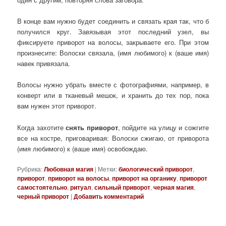
В конце вам нужно будет соединить и связать края так, что б
получился круг. Завязывая этот последний узел, вы
фиксируете приворот на волосы, закрываете его. При этом
произнесите: Волоски связала, (имя любимого) к (ваше имя)
навек привязала.
Волосы нужно убрать вместе с фотографиями, например, в
конверт или в тканевый мешок, и хранить до тех пор, пока
вам нужен этот приворот.
Когда захотите
снять приворот
, пойдите на улицу и сожгите
все на костре, приговаривая: Волоски сжигаю, от приворота
(имя любимого) к (ваше имя) освобождаю.
Рубрика:
Любовная магия
|
Метки:
биологический приворот
,
приворот
,
приворот на волосы
,
приворот на органику
,
приворот
самостоятельно
,
ритуал
,
сильный приворот
,
черная магия
,
черный приворот
|
Добавить комментарий