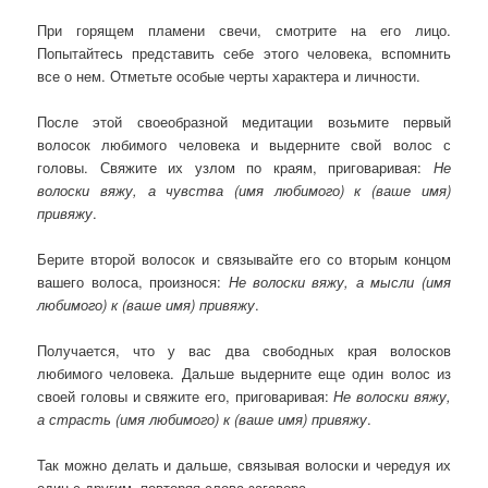
При горящем пламени свечи, смотрите на его лицо.
Попытайтесь представить себе этого человека, вспомнить
все о нем. Отметьте особые черты характера и личности.
После этой своеобразной медитации возьмите первый
волосок любимого человека и выдерните свой волос с
головы. Свяжите их узлом по краям, приговаривая:
Не
волоски вяжу, а чувства (имя любимого) к (ваше имя)
привяжу
.
Берите второй волосок и связывайте его со вторым концом
вашего волоса, произнося:
Не волоски вяжу, а мысли (имя
любимого) к (ваше имя) привяжу
.
Получается, что у вас два свободных края волосков
любимого человека. Дальше выдерните еще один волос из
своей головы и свяжите его, приговаривая:
Не волоски вяжу,
а страсть (имя любимого) к (ваше имя) привяжу
.
Так можно делать и дальше, связывая волоски и чередуя их
один с другим, повторяя слова заговора.