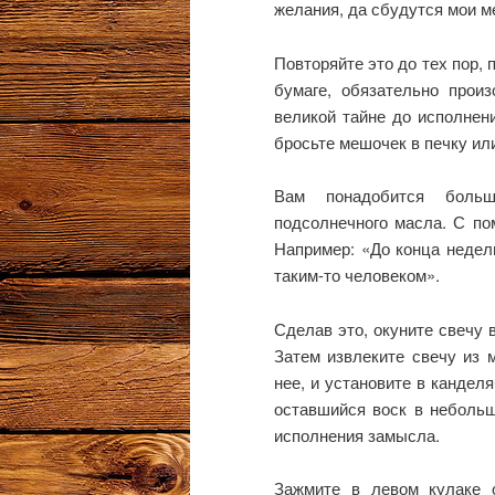
желания, да сбудутся мои м
Повторяйте это до тех пор, 
бумаге, обязательно прои
великой тайне до исполнен
бросьте мешочек в печку или
Вам понадобится больш
подсолнечного масла. С по
Например: «До конца недел
таким-то человеком».
Сделав это, окуните свечу 
Затем извлеките свечу из м
нее, и установите в канделя
оставшийся воск в небольш
исполнения замысла.
Зажмите в левом кулаке 