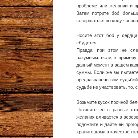
проблеме или желании и пр
Затем потрите боб больш
совершаться по ходу часово
Носите этот боб у сердца
сбудется.
Правда, при этом не сл
разумным: если, к примеру
данный момент в вашем кар
суммы. Если же вы пытаете
предназначено вам судьбой,
судьбе не участвовать, то, с
Возьмите кусок прочной бел
Потяните ее в разные сто
желания вливается в веревк
подожгите и дайте ей прого
храните дома в качестве та