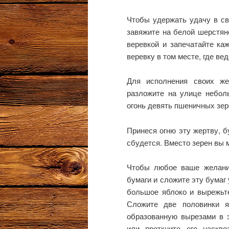
Чтобы удержать удачу в св
завяжите на белой шерстяно
веревкой и запечатайте ка
веревку в том месте, где вед
Для исполнения своих же
разложите на улице неболь
огонь девять пшеничных зер
Принеся огню эту жертву, б
сбудется. Вместо зерен вы 
Чтобы любое ваше желани
бумаги и сложите эту бумаг
большое яблоко и вырежьте
Сложите две половинки я
образованную вырезами в э
или проткните его наскв