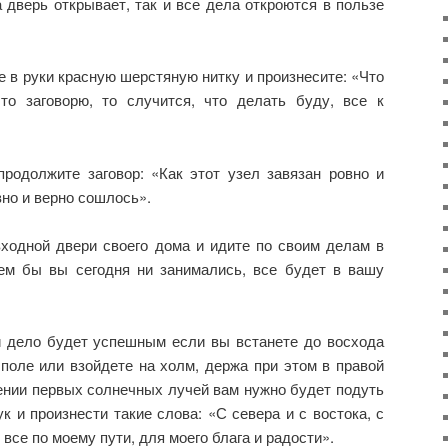
а дверь открывает, так и все дела откроются в пользе
е в руки красную шерстяную нитку и произнесите: «Что
то заговорю, то случится, что делать буду, все к
продолжите заговор: «Как этот узел завязан ровно и
вно и верно сошлось».
входной двери своего дома и идите по своим делам в
чем бы вы сегодня ни занимались, все будет в вашу
 дело будет успешным если вы встанете до восхода
поле или взойдете на холм, держа при этом в правой
ении первых солнечных лучей вам нужно будет подуть
ук и произнести такие слова: «С севера и с востока, с
 все по моему пути, для моего блага и радости».