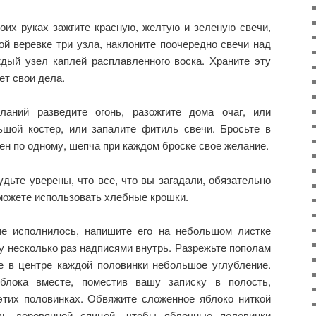
оих руках зажгите красную, желтую и зеленую свечи,
й веревке три узла, наклоните поочередно свечи над
ждый узел каплей расплавленного воска. Храните эту
ет свои дела.
ланий разведите огонь, разожгите дома очаг, или
шой костер, или запалите фитиль свечи. Бросьте в
ен по одному, шепча при каждом броске свое желание.
удьте уверены, что все, что вы загадали, обязательно
можете использовать хлебные крошки.
е исполнилось, напишите его на небольшом листке
 у несколько раз надписями внутрь. Разрежьте пополам
 в центре каждой половинки небольшое углубление.
блока вместе, поместив вашу записку в полость,
тих половинках. Обвяжите сложенное яблоко ниткой
озь деревянной спицей, чтобы яблочные половинки