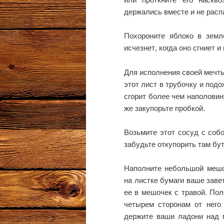
держались вместе и не расп
Похороните яблоко в зем
исчезнет, когда оно сгниет и
Для исполнения своей мечты
этот лист в трубочку и подо
сгорит более чем наполовин
же закупорьте пробкой.
Возьмите этот сосуд с собо
забудьте откупорить там бу
Наполните небольшой мешо
на листке бумаги ваше заве
ее в мешочек с травой. Пол
четырем сторонам от него 
держите ваши ладони над м