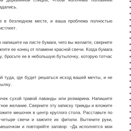
адались.
ле в безлюдном месте, и ваша проблема полностью
 истлеет.
 напишите на листе бумаги, чего вы желаете, сверните
жгите ее конец от пламени красной свечи. Когда бумага
у, бросьте ее в небольшую бутылочку, которую тотчас
й туда, где будет решаться исход вашей мечты, и не
тылку.
чек сухой травой лаванды или розмарина. Напишите
тное желание. Сверните эту записку трижды и вложите
ожите мешочек в центр круглого стола. Расставьте по
четыре свечи и зажгите их фитили. Вытяните руки,
ешочком и повторяйте заговор: «Да исполнятся мои