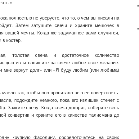
ечты».
пока полностью не уверуете, что то, о чем вы писали на
зойдет. Затем затушите свечи и храните мешочек в
ия вашей мечты. Когда же задуманное вами случится,
 в костер.
ая, толстая свеча и достаточное количество
мощью иглы напишите на свече любое свое желание.
и мне вернут долг» или «Я буду любим (или любима)
в масло так, чтобы оно пропитало всю ее поверхность.
асла, подождите немного, пока его излишек стечет с
бр. Зажгите свечу. Когда свеча догорит, соберите весь
ой конвертик и храните его в качестве талисмана до
одну крупную фасолину, сосредоточьтесь на своих