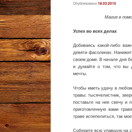
Опубликовано
18.03.2015
Магия в помо
Успех во всех делах
Добиваясь какой-либо важн
девяти фасолинах. Нанижите
своем доме. В начале дня бе
и думайте о том, что вы 
мечты.
Чтобы иметь удачу в любом
травы: тысячелистник, звер
поставьте на нее свечу и 
приготовленную вами травя
траве испепелиться, так мое
Соберите всю упавшую на с