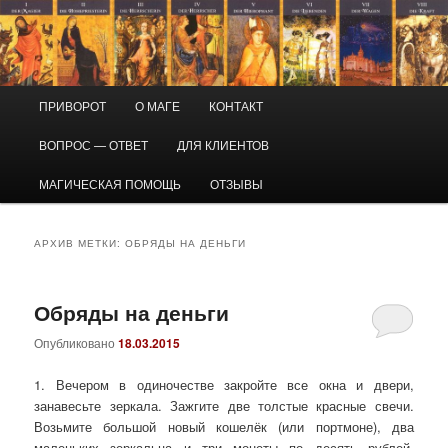
Перейти
Перейти
Маг Виктор
к
к
основному
дополнительному
содержимому
содержимому
Приворот и магическая помощь
Главное
ПРИВОРОТ
О МАГЕ
КОНТАКТ
меню
ВОПРОС — ОТВЕТ
ДЛЯ КЛИЕНТОВ
МАГИЧЕСКАЯ ПОМОЩЬ
ОТЗЫВЫ
АРХИВ МЕТКИ:
ОБРЯДЫ НА ДЕНЬГИ
Обряды на деньги
Опубликовано
18.03.2015
1. Вечером в одиночестве закройте все окна и двери,
занавесьте зеркала. Зажгите две толстые красные свечи.
Возьмите большой новый кошелёк (или портмоне), два
маленьких зеркальца и три монеты по десять рублей.