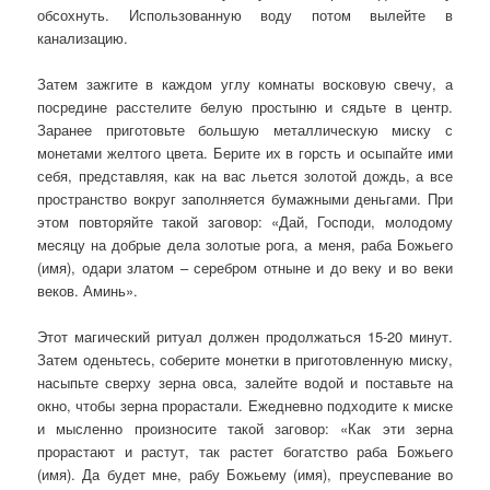
обсохнуть. Использованную воду потом вылейте в
канализацию.
Затем зажгите в каждом углу комнаты восковую свечу, а
посредине расстелите белую простыню и сядьте в центр.
Заранее приготовьте большую металлическую миску с
монетами желтого цвета. Берите их в горсть и осыпайте ими
себя, представляя, как на вас льется золотой дождь, а все
пространство вокруг заполняется бумажными деньгами. При
этом повторяйте такой заговор: «Дай, Господи, молодому
месяцу на добрые дела золотые рога, а меня, раба Божьего
(имя), одари златом – серебром отныне и до веку и во веки
веков. Аминь».
Этот магический ритуал должен продолжаться 15-20 минут.
Затем оденьтесь, соберите монетки в приготовленную миску,
насыпьте сверху зерна овса, залейте водой и поставьте на
окно, чтобы зерна прорастали. Ежедневно подходите к миске
и мысленно произносите такой заговор: «Как эти зерна
прорастают и растут, так растет богатство раба Божьего
(имя). Да будет мне, рабу Божьему (имя), преуспевание во