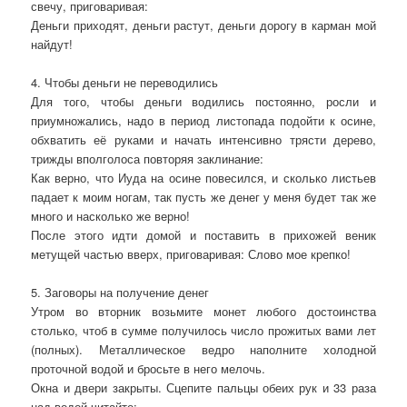
свечу, приговаривая:
Деньги приходят, деньги растут, деньги дорогу в карман мой
найдут!
4. Чтобы деньги не переводились
Для того, чтобы деньги водились постоянно, росли и
приумножались, надо в период листопада подойти к осине,
обхватить её руками и начать интенсивно трясти дерево,
трижды вполголоса повторяя заклинание:
Как верно, что Иуда на осине повесился, и сколько листьев
падает к моим ногам, так пусть же денег у меня будет так же
много и насколько же верно!
После этого идти домой и поставить в прихожей веник
метущей частью вверх, приговаривая: Слово мое крепко!
5. Заговоры на получение денег
Утром во вторник возьмите монет любого достоинства
столько, чтоб в сумме получилось число прожитых вами лет
(полных). Металлическое ведро наполните холодной
проточной водой и бросьте в него мелочь.
Окна и двери закрыты. Сцепите пальцы обеих рук и 33 раза
над водой читайте: