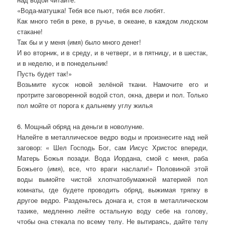
«Вода-матушка! Тебя все пьют, тебя все любят.
Как много тебя в реке, в ручье, в океане, в каждом людском
стакане!
Так бы и у меня (имя) было много денег!
И во вторник, и в среду, и в четверг, и в пятницу, и в шестак,
и в неделю, и в понедельник!
Пусть будет так!»
Возьмите кусок новой зелёной ткани. Намочите его и
протрите заговоренной водой стол, окна, двери и пол. Только
пол мойте от порога к дальнему углу жилья
6. Мощный обряд на деньги в новолуние.
Налейте в металлическое ведро воды и произнесите над ней
заговор: « Шел Господь Бог, сам Иисус Христос впереди,
Матерь Божья позади. Вода Иордана, смой с меня, раба
Божьего (имя), все, что враги наслали!» Половиной этой
воды вымойте чистой хлопчатобумажной материей пол
комнаты, где будете проводить обряд, выжимая тряпку в
другое ведро. Разденьтесь донага и, стоя в металлическом
тазике, медленно лейте остальную воду себе на голову,
чтобы она стекала по всему телу. Не вытираясь, дайте телу