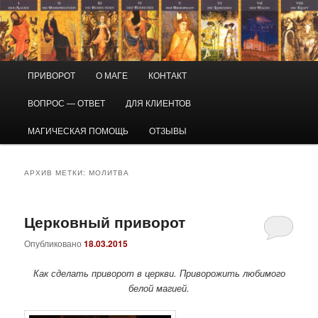
Перейти
Перейти
Маг Виктор
к
к
основному
дополнительному
содержимому
содержимому
Приворот и магическая помощь
Главное
ПРИВОРОТ
О МАГЕ
КОНТАКТ
меню
ВОПРОС — ОТВЕТ
ДЛЯ КЛИЕНТОВ
МАГИЧЕСКАЯ ПОМОЩЬ
ОТЗЫВЫ
АРХИВ МЕТКИ:
МОЛИТВА
Церковный приворот
Опубликовано
18.03.2015
Как сделать приворот в церкви. Приворожить любимого
белой магией.