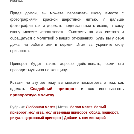
иконка.
Придя домой, вы можете перевязать икону вместе с
фотографиями, красной шерстяной нитью. И дальше
фотографии так и держать подвязанными к иконе, а саму
икону можете использовать. Смотреть на лик святого и
обращаться с молитвой о ваших отношениях, будь вы у себя
дома, на работе или в церкви. Этим вы укрепите силу
приворота.
Приворот будет также хорошо действовать, если его
проводит мужчина на женщину.
Кстати, на эту же тему вы можете посмотреть о том, как
сделать
Свадебный приворот
и как использовать
приворотную молитву
.
Рубрика:
Любовная магия
|
Метки:
белая магия
,
белый
приворот
,
молитва
,
молитвенный приворот
,
обряд
,
приворот
,
ритуал
,
церковный приворот
|
Добавить комментарий