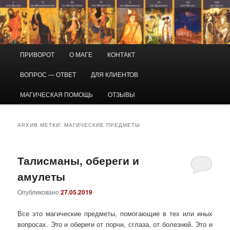
Перейти
Перейти
Маг Виктор
к
к
основному
дополнительному
содержимому
содержимому
Приворот и магическая помощь
Главное
ПРИВОРОТ
О МАГЕ
КОНТАКТ
меню
ВОПРОС — ОТВЕТ
ДЛЯ КЛИЕНТОВ
МАГИЧЕСКАЯ ПОМОЩЬ
ОТЗЫВЫ
АРХИВ МЕТКИ:
МАГИЧЕСКИЕ ПРЕДМЕТЫ
Талисманы, обереги и
амулеты
Опубликовано
27.05.2019
Все это магические предметы, помогающие в тех или иных
вопросах. Это и обереги от порчи, сглаза, от болезней. Это и