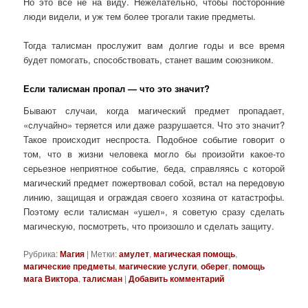
Но это все не на виду. Нежелательно, чтобы посторонние
люди видели, и уж тем более трогали такие предметы.
Тогда талисман прослужит вам долгие годы и все время
будет помогать, способствовать, станет вашим союзником.
Если талисман пропал — что это значит?
Бывают случаи, когда магический предмет пропадает,
«случайно» теряется или даже разрушается. Что это значит?
Такое происходит неспроста. Подобное событие говорит о
том, что в жизни человека могло бы произойти какое-то
серьезное неприятное событие, беда, справляясь с которой
магический предмет пожертвовал собой, встал на передовую
линию, защищая и ограждая своего хозяина от катастрофы.
Поэтому если талисман «ушел», я советую сразу сделать
магическую, посмотреть, что произошло и сделать защиту.
Рубрика:
Магия
|
Метки:
амулет
,
магическая помощь
,
магические предметы
,
магические услуги
,
оберег
,
помощь
мага Виктора
,
талисман
|
Добавить комментарий