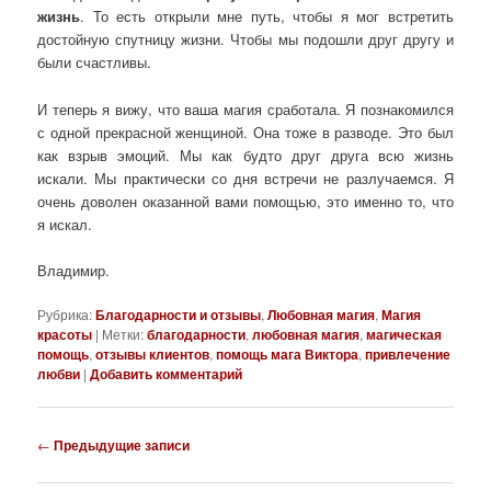
жизнь
. То есть открыли мне путь, чтобы я мог встретить
достойную спутницу жизни. Чтобы мы подошли друг другу и
были счастливы.
И теперь я вижу, что ваша магия сработала. Я познакомился
с одной прекрасной женщиной. Она тоже в разводе. Это был
как взрыв эмоций. Мы как будто друг друга всю жизнь
искали. Мы практически со дня встречи не разлучаемся. Я
очень доволен оказанной вами помощью, это именно то, что
я искал.
Владимир.
Рубрика:
Благодарности и отзывы
,
Любовная магия
,
Магия
красоты
|
Метки:
благодарности
,
любовная магия
,
магическая
помощь
,
отзывы клиентов
,
помощь мага Виктора
,
привлечение
любви
|
Добавить комментарий
Навигация
←
Предыдущие записи
по
записям