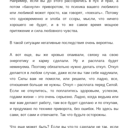
Например, если вы до этого рассорились в пух и прах, а
потом «бахнули» приворотом, то психика вашего любимого
или любимой может просто, как говорят, «поехать». Потому
что одновременно и злоба от ссоры, мысли, что ничего
хорошего не будет, и в то же самое время мощное
притяжение и сила любовного чувства.
В такой ситуации негативные последствия очень вероятны.
А вот еще, вы же кровью опаивали, связку на свою
энергетику и карму сделали. Ну и расплата будет
неминуема. Поэтому обязательно нужно делать откуп. Откуп
делается в любом случае, даже если вы там себе надумали,
что Силы вам не помогли, или решили, что ладно, все,
отношения больше не нужны. Откуп – расплата перед Силой.
Если не откупитесь, то поплатитесь здоровьем, успехом,
годами жизни – это очень серьезно. Ладно, когда ведьма или
маг вам делают работу, там все будет сделано и по откупам,
и продумано по технике приворота, без ошибок. Но здесь вы
сами, вот сами и отвечаете. Так что будьте осторожны.
Что еще может быть? Если вы что-то сделали не так, если