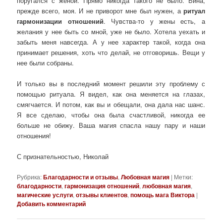
поругался с женой. Прямо никогда такого не было. Вина,
прежде всего, моя. И не приворот мне был нужен, а
ритуал
гармонизации отношений
. Чувства-то у жены есть, а
желания у нее быть со мной, уже не было. Хотела уехать и
забыть меня навсегда. А у нее характер такой, когда она
принимает решения, хоть что делай, не отговоришь. Вещи у
нее были собраны.
И только вы в последний момент решили эту проблему с
помощью ритуала. Я видел, как она меняется на глазах,
смягчается. И потом, как вы и обещали, она дала нас шанс.
Я все сделаю, чтобы она была счастливой, никогда ее
больше не обижу. Ваша магия спасла нашу пару и наши
отношения!
С признательностью, Николай
Рубрика:
Благодарности и отзывы
,
Любовная магия
|
Метки:
благодарности
,
гармонизация отношений
,
любовная магия
,
магические услуги
,
отзывы клиентов
,
помощь мага Виктора
|
Добавить комментарий