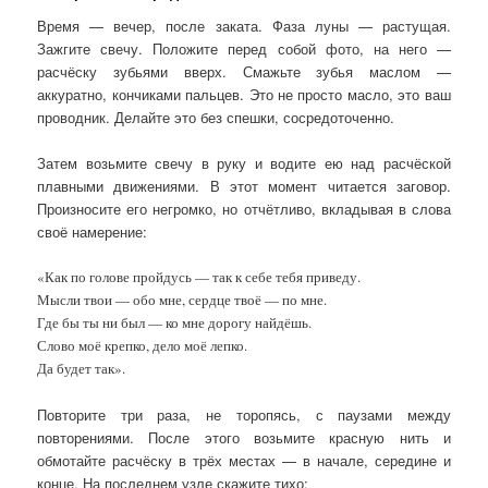
Время — вечер, после заката. Фаза луны — растущая.
Зажгите свечу. Положите перед собой фото, на него —
расчёску зубьями вверх. Смажьте зубья маслом —
аккуратно, кончиками пальцев. Это не просто масло, это ваш
проводник. Делайте это без спешки, сосредоточенно.
Затем возьмите свечу в руку и водите ею над расчёской
плавными движениями. В этот момент читается заговор.
Произносите его негромко, но отчётливо, вкладывая в слова
своё намерение:
«Как по голове пройдусь — так к себе тебя приведу.
Мысли твои — обо мне, сердце твоё — по мне.
Где бы ты ни был — ко мне дорогу найдёшь.
Слово моё крепко, дело моё лепко.
Да будет так».
Повторите три раза, не торопясь, с паузами между
повторениями. После этого возьмите красную нить и
обмотайте расчёску в трёх местах — в начале, середине и
конце. На последнем узле скажите тихо: