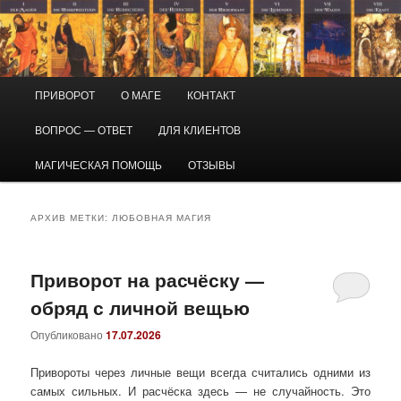
Перейти
Перейти
Маг Виктор
к
к
основному
дополнительному
содержимому
содержимому
Приворот и магическая помощь
Главное
ПРИВОРОТ
О МАГЕ
КОНТАКТ
меню
ВОПРОС — ОТВЕТ
ДЛЯ КЛИЕНТОВ
МАГИЧЕСКАЯ ПОМОЩЬ
ОТЗЫВЫ
АРХИВ МЕТКИ:
ЛЮБОВНАЯ МАГИЯ
Приворот на расчёску —
обряд с личной вещью
Опубликовано
17.07.2026
Привороты через личные вещи всегда считались одними из
самых сильных. И расчёска здесь — не случайность. Это