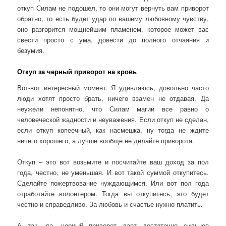
откуп Силам не подошел, то они могут вернуть вам приворот
обратно, то есть будет удар по вашему любовному чувству,
оно разгорится мощнейшим пламенем, которое может вас
свести просто с ума, довести до полного отчаяния и
безумия.
Откуп за черный приворот на кровь
Вот-вот интересный момент. Я удивляюсь, довольно часто
люди хотят просто брать, ничего взамен не отдавая. Да
неужели непонятно, что Силам магии все равно о
человеческой жадности и неуважения. Если откуп не сделан,
если откуп копеечный, как насмешка, ну тогда не ждите
ничего хорошего, а лучше вообще не делайте приворота.
Откуп – это вот возьмите и посчитайте ваш доход за пол
года, честно, не уменьшая. И вот такой суммой откупитесь.
Сделайте пожертвование нуждающимся. Или вот пол года
отработайте волонтером. Тогда вы откупитесь, это будет
честно и справедливо. За любовь и счастье нужно платить.
А так, да, черный приворот дает достаточно сильное