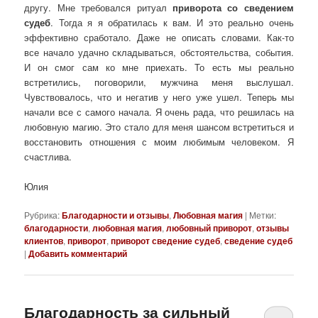
другу. Мне требовался ритуал
приворота со сведением
судеб
. Тогда я я обратилась к вам. И это реально очень
эффективно сработало. Даже не описать словами. Как-то
все начало удачно складываться, обстоятельства, события.
И он смог сам ко мне приехать. То есть мы реально
встретились, поговорили, мужчина меня выслушал.
Чувствовалось, что и негатив у него уже ушел. Теперь мы
начали все с самого начала. Я очень рада, что решилась на
любовную магию. Это стало для меня шансом встретиться и
восстановить отношения с моим любимым человеком. Я
счастлива.
Юлия
Рубрика:
Благодарности и отзывы
,
Любовная магия
|
Метки:
благодарности
,
любовная магия
,
любовный приворот
,
отзывы
клиентов
,
приворот
,
приворот сведение судеб
,
сведение судеб
|
Добавить комментарий
Благодарность за сильный