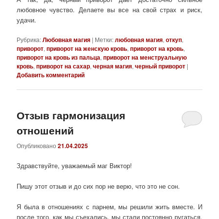
любовное чувство. Делаете вы все на свой страх и риск,
удачи.
Рубрика:
Любовная магия
|
Метки:
любовная магия
,
откуп
,
приворот
,
приворот на женскую кровь
,
приворот на кровь
,
приворот на кровь из пальца
,
приворот на менструальную
кровь
,
приворот на сахар
,
черная магия
,
черный приворот
|
Добавить комментарий
Отзыв гармонизация
отношений
Опубликовано
21.04.2025
Здравствуйте, уважаемый маг Виктор!
Пишу этот отзыв и до сих пор не верю, что это не сон.
Я была в отношениях с парнем, мы решили жить вместе. И
после того, как мы съехались, мы стали постоянно ругаться.