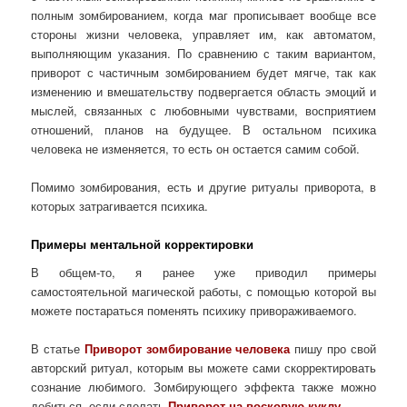
полным зомбированием, когда маг прописывает вообще все
стороны жизни человека, управляет им, как автоматом,
выполняющим указания. По сравнению с таким вариантом,
приворот с частичным зомбированием будет мягче, так как
изменению и вмешательству подвергается область эмоций и
мыслей, связанных с любовными чувствами, восприятием
отношений, планов на будущее. В остальном психика
человека не изменяется, то есть он остается самим собой.
Помимо зомбирования, есть и другие ритуалы приворота, в
которых затрагивается психика.
Примеры ментальной корректировки
В общем-то, я ранее уже приводил примеры
самостоятельной магической работы, с помощью которой вы
можете постараться поменять психику привораживаемого.
В статье
Приворот зомбирование человека
пишу про свой
авторский ритуал, которым вы можете сами скорректировать
сознание любимого. Зомбирующего эффекта также можно
добиться, если сделать
Приворот на восковую куклу
.