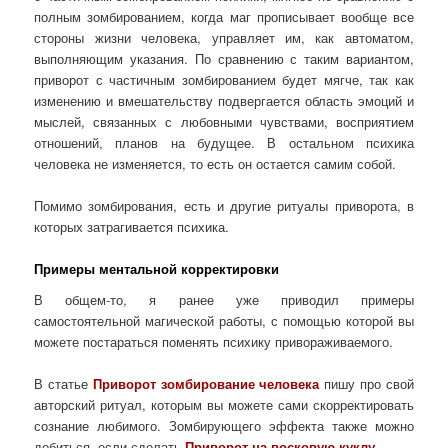
полным зомбированием, когда маг прописывает вообще все
стороны жизни человека, управляет им, как автоматом,
выполняющим указания. По сравнению с таким вариантом,
приворот с частичным зомбированием будет мягче, так как
изменению и вмешательству подвергается область эмоций и
мыслей, связанных с любовными чувствами, восприятием
отношений, планов на будущее. В остальном психика
человека не изменяется, то есть он остается самим собой.
Помимо зомбирования, есть и другие ритуалы приворота, в
которых затрагивается психика.
Примеры ментальной корректировки
В общем-то, я ранее уже приводил примеры
самостоятельной магической работы, с помощью которой вы
можете постараться поменять психику привораживаемого.
В статье
Приворот зомбирование человека
пишу про свой
авторский ритуал, которым вы можете сами скорректировать
сознание любимого. Зомбирующего эффекта также можно
добиться, если сделать
Приворот на восковую куклу
.