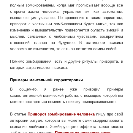
полным зомбированием, когда маг прописывает вообще все
стороны жизни человека, управляет им, как автоматом,
выполняющим указания. По сравнению с таким вариантом,
приворот с частичным зомбированием будет мягче, так как
изменению и вмешательству подвергается область эмоций и
мыслей, связанных с любовными чувствами, восприятием
отношений, планов на будущее. В остальном психика
человека не изменяется, то есть он остается самим собой.
Помимо зомбирования, есть и другие ритуалы приворота, в
которых затрагивается психика.
Примеры ментальной корректировки
В общем-то, я ранее уже приводил примеры
самостоятельной магической работы, с помощью которой вы
можете постараться поменять психику привораживаемого.
В статье
Приворот зомбирование человека
пишу про свой
авторский ритуал, которым вы можете сами скорректировать
сознание любимого. Зомбирующего эффекта также можно
добиться, если сделать
Приворот на восковую куклу
.