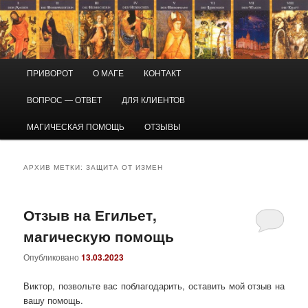
Перейти
Перейти
Маг Виктор
к
к
основному
дополнительному
содержимому
содержимому
Приворот и магическая помощь
Главное
ПРИВОРОТ
О МАГЕ
КОНТАКТ
меню
ВОПРОС — ОТВЕТ
ДЛЯ КЛИЕНТОВ
МАГИЧЕСКАЯ ПОМОЩЬ
ОТЗЫВЫ
АРХИВ МЕТКИ:
ЗАЩИТА ОТ ИЗМЕН
Отзыв на Егильет,
магическую помощь
Опубликовано
13.03.2023
Виктор, позвольте вас поблагодарить, оставить мой отзыв на
вашу помощь.