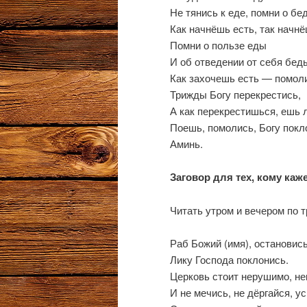
Не тянись к еде, помни о бед
Как начнёшь есть, так начн
Помни о пользе еды
И об отведении от себя бед
Как захочешь есть — помол
Трижды Богу перекрестись,
А как перекрестишься, ешь 
Поешь, помолись, Богу покл
Аминь.
Заговор для тех, кому каж
Читать утром и вечером по т
Раб Божий (имя), остановись
Лику Господа поклонись.
Церковь стоит нерушимо, не
И не мечись, не дёргайся, у