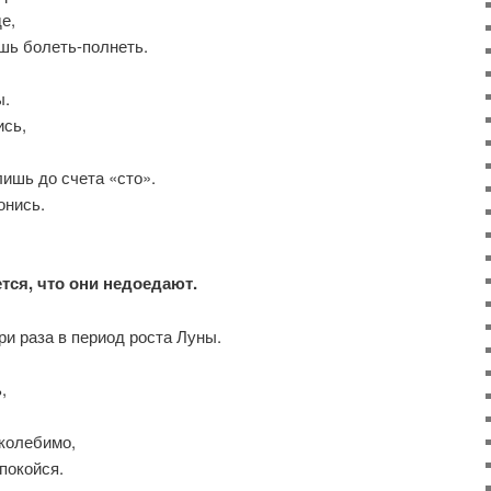
е,
ёшь болеть-полнеть.
ы.
ись,
лишь до счета «сто».
онись.
ется, что они недоедают.
ри раза в период роста Луны.
,
колебимо,
спокойся.