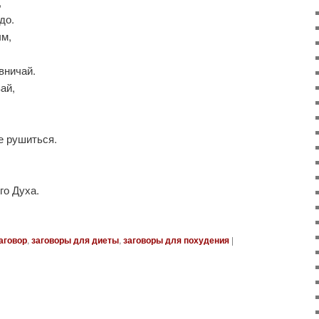
,
до.
ым,
вничай.
ай,
е рушиться.
го Духа.
аговор
,
заговоры для диеты
,
заговоры для похудения
|