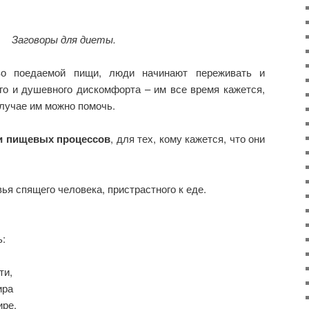
Заговоры для диеты.
тво поедаемой пищи, люди начинают переживать и
го и душевного дискомфорта – им все время кажется,
случае им можно помочь.
и пищевых процессов
, для тех, кому кажется, что они
вья спящего человека, пристрастного к еде.
:
ти,
ира
ире.