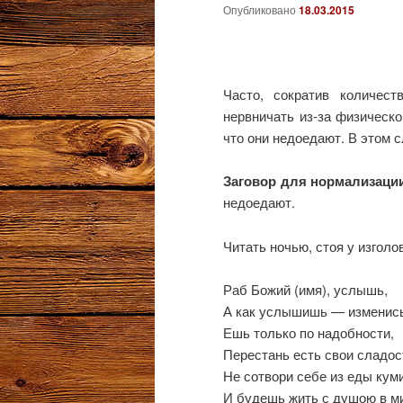
Опубликовано
18.03.2015
Часто, сократив количес
нервничать из-за физическо
что они недоедают. В этом 
Заговор для нормализаци
недоедают.
Читать ночью, стоя у изголо
Раб Божий (имя), услышь,
А как услышишь — изменись
Ешь только по надобности,
Перестань есть свои сладос
Не сотвори себе из еды кум
И будешь жить с душою в м