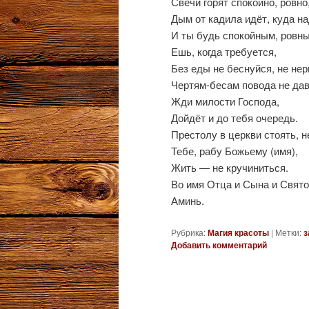
Свечи горят спокойно, ровно
Дым от кадила идёт, куда на
И ты будь спокойным, ровн
Ешь, когда требуется,
Без еды не беснуйся, не нер
Чертям-бесам повода не дав
Жди милости Господа,
Дойдёт и до тебя очередь.
Престолу в церкви стоять, н
Тебе, рабу Божьему (имя),
Жить — не кручиниться.
Во имя Отца и Сына и Свято
Аминь.
Рубрика:
Магия красоты
|
Метки:
з
Добавить комментарий