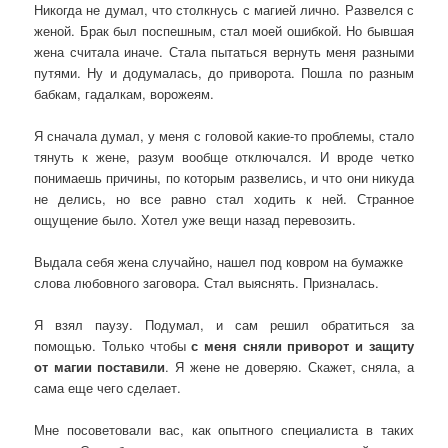
Никогда не думал, что столкнусь с магией лично. Развелся с
женой. Брак был поспешным, стал моей ошибкой. Но бывшая
жена считала иначе. Стала пытаться вернуть меня разными
путями. Ну и додумалась, до приворота. Пошла по разным
бабкам, гадалкам, ворожеям.
Я сначала думал, у меня с головой какие-то проблемы, стало
тянуть к жене, разум вообще отключался. И вроде четко
понимаешь причины, по которым развелись, и что они никуда
не делись, но все равно стал ходить к ней. Странное
ощущение было. Хотел уже вещи назад перевозить.
Выдала себя жена случайно, нашел под ковром на бумажке
слова любовного заговора. Стал выяснять. Призналась.
Я взял паузу. Подумал, и сам решил обратиться за
помощью. Только чтобы
с меня сняли приворот и защиту
от магии поставили
. Я жене не доверяю. Скажет, сняла, а
сама еще чего сделает.
Мне посоветовали вас, как опытного специалиста в таких