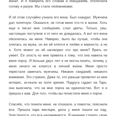
женат. И я поверила его словам и обещаниям, отключила
голову и разум. Мы стали любовниками.
И об этом случайно узнала его жена. Был скандал. Мужчина
дал попятную. Оказался, не готов меня что-то в жизни. Хоть
еще и писал мне сообщения, слал цветы. Только, увы,
настоящих поступков я от него не дождалась. А вот его жена
обозлилась на меня. Наверно, было бы лучше, чтобы она
злилась на мужа, он же ей клялся в любви и верности, а не
я. Хотя может он ей наговорил что про меня? Врать он
умеет. Ее злость ко мне привела к тому, что она навела на
меня порчу. И больше двух лет я не могла понять, почему у
меня ничего не клеится в личной жизни. Меня просто
перестали замечать мужчины. Никаких свиданий, никакого
внимания. Это странно. Даже те, кто раньше проявлял ко мне
интерес, исчезли из поля зрения. Подруга гадает на Таро,
она выяснила, что на мне порча на одиночество. Вот я и
пришла к вам. Для того, чтобы вы почистили меня о порчи.
Спасибо, что поняли меня, не отказали, а помогли, пояснили
все. Прошла пара месяцев, дела у меня пошли на лад.
Чувствуется, что все налаживается. Я начинаю строить свою