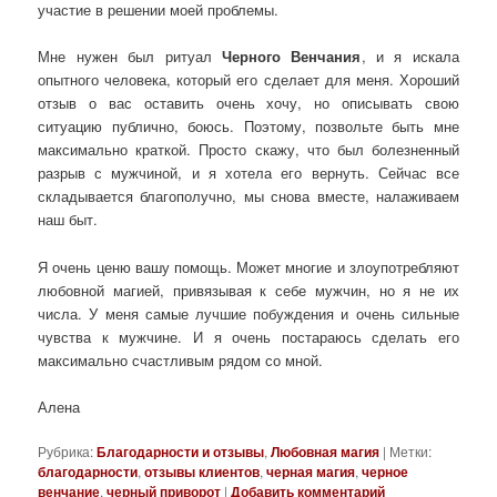
участие в решении моей проблемы.
Мне нужен был ритуал
Черного Венчания
, и я искала
опытного человека, который его сделает для меня. Хороший
отзыв о вас оставить очень хочу, но описывать свою
ситуацию публично, боюсь. Поэтому, позвольте быть мне
максимально краткой. Просто скажу, что был болезненный
разрыв с мужчиной, и я хотела его вернуть. Сейчас все
складывается благополучно, мы снова вместе, налаживаем
наш быт.
Я очень ценю вашу помощь. Может многие и злоупотребляют
любовной магией, привязывая к себе мужчин, но я не их
числа. У меня самые лучшие побуждения и очень сильные
чувства к мужчине. И я очень постараюсь сделать его
максимально счастливым рядом со мной.
Алена
Рубрика:
Благодарности и отзывы
,
Любовная магия
|
Метки:
благодарности
,
отзывы клиентов
,
черная магия
,
черное
венчание
,
черный приворот
|
Добавить комментарий