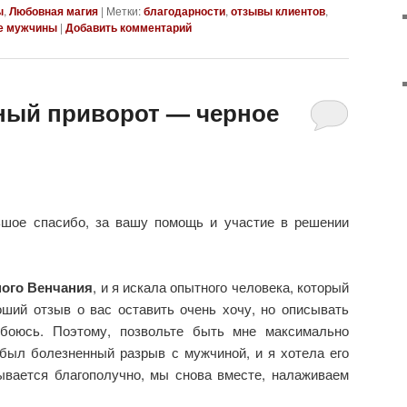
ы
,
Любовная магия
|
Метки:
благодарности
,
отзывы клиентов
,
е мужчины
|
Добавить комментарий
ный приворот — черное
ьшое спасибо, за вашу помощь и участие в решении
ого Венчания
, и я искала опытного человека, который
оший отзыв о вас оставить очень хочу, но описывать
 боюсь. Поэтому, позвольте быть мне максимально
 был болезненный разрыв с мужчиной, и я хотела его
ывается благополучно, мы снова вместе, налаживаем