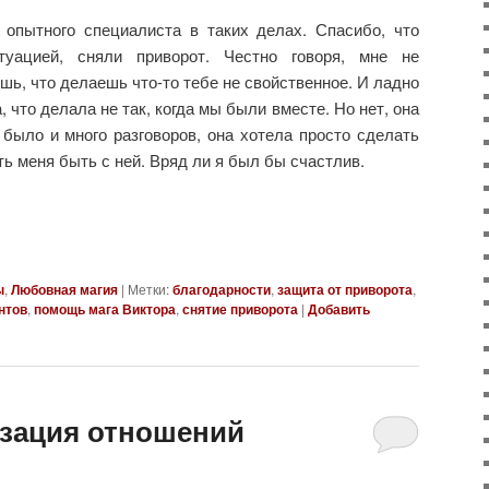
 опытного специалиста в таких делах. Спасибо, что
туацией, сняли приворот. Честно говоря, мне не
шь, что делаешь что-то тебе не свойственное. И ладно
 что делала не так, когда мы были вместе. Но нет, она
 было и много разговоров, она хотела просто сделать
ть меня быть с ней. Вряд ли я был бы счастлив.
ы
,
Любовная магия
|
Метки:
благодарности
,
защита от приворота
,
нтов
,
помощь мага Виктора
,
снятие приворота
|
Добавить
зация отношений