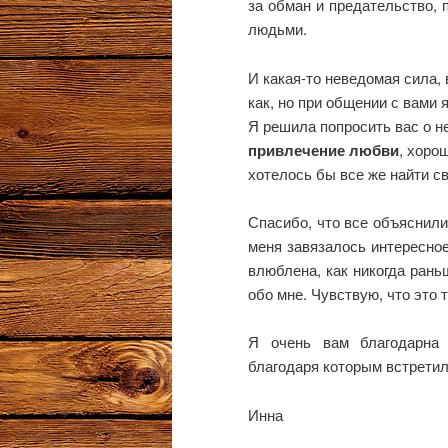
за обман и предательство, п
людьми.
И какая-то неведомая сила, 
как, но при общении с вами 
Я решила попросить вас о н
привлечение любви
, хоро
хотелось бы все же найти св
Спасибо, что все объяснили
меня завязалось интересное
влюблена, как никогда рань
обо мне. Чувствую, что это 
Я очень вам благодарна 
благодаря которым встретил
Инна