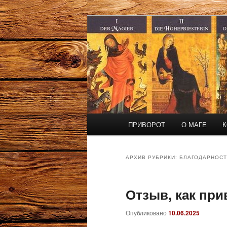
Перейти
Перейти
Маг Виктор
к
к
основному
дополнительному
Приворот и 
содержимому
содержимому
Главное
ПРИВОРОТ
О МАГЕ
К
меню
АРХИВ РУБРИКИ:
БЛАГОДАРНОСТ
Отзыв, как при
Опубликовано
10.06.2025