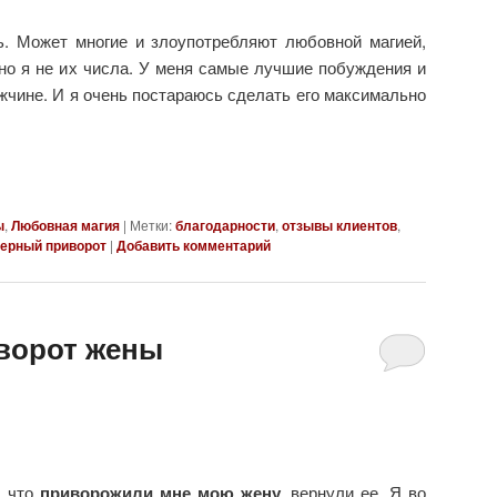
. Может многие и злоупотребляют любовной магией,
но я не их числа. У меня самые лучшие побуждения и
жчине. И я очень постараюсь сделать его максимально
ы
,
Любовная магия
|
Метки:
благодарности
,
отзывы клиентов
,
ерный приворот
|
Добавить комментарий
ворот жены
, что
приворожили мне мою жену
, вернули ее. Я во