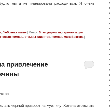
 будто мы и не планировали расходиться. Я очень
ы
,
Любовная магия
|
Метки:
благодарности
,
гармонизация
ическая помощь
,
отзывы клиентов
,
помощь мага Виктора
|
на привлечение
ужчины
иктор.
елать черный приворот на мужчину. Хотела отомстить