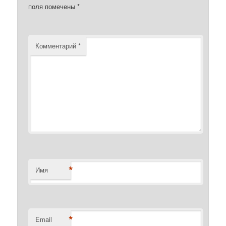
поля помечены
*
Комментарий
*
*
Имя
*
Email