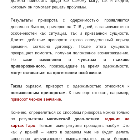
должна приносить вреда как самому магу, так и людям,
которым он помогает решать проблемы.
Результаты приворота с одержимостью проявляются
довольно быстро, примерно за 7-15 дней, в зависимости от
особенностей как ситуации, так и призванной сущности.
Длится действие приворота строго определенный период
времени, согласно договору. После этого сущность
прекращает помогать, получая положенное вознаграждение.
Но сами
изменения в чувствах и психике
привороженного
, произошедшие за время одержимости,
могут оставаться на протяжении всей жизни
.
Таким образом, приворот с одержимостью относится к
пожизненным приворотам
. К ним еще относят, например,
приворот черное венчание
.
Конечно, определяться со способом приворота можно только
по результатам
магической диагностики
,
гадания на
картах Таро
. Нельзя такие ритуалы проводить наобум. Это
как у врачей – никто в здравом уме не будет делать
серьезное хирургическое вмешательство, если болезнь