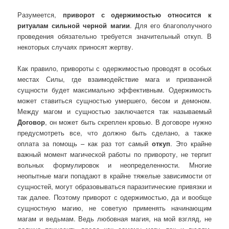
Разумеется,
приворот с одержимостью относится к
ритуалам сильной черной магии
. Для его благополучного
проведения обязательно требуется значительный откуп. В
некоторых случаях приносят жертву.
Как правило, привороты с одержимостью проводят в особых
местах Силы, где взаимодействие мага и призванной
сущности будет максимально эффективным. Одержимость
может ставиться сущностью умершего, бесом и демоном.
Между магом и сущностью заключается так называемый
Договор
, он может быть скреплен кровью. В договоре нужно
предусмотреть все, что должно быть сделано, а также
оплата за помощь – как раз тот самый
откуп
. Это крайне
важный момент магической работы по привороту, не терпит
вольных формулировок и неопределенности. Многие
неопытные маги попадают в крайне тяжелые зависимости от
сущностей, могут образовываться паразитические привязки и
так далее. Поэтому приворот с одержимостью, да и вообще
сущностную магию, не советую применять начинающим
магам и ведьмам. Ведь любовная магия, на мой взгляд, не